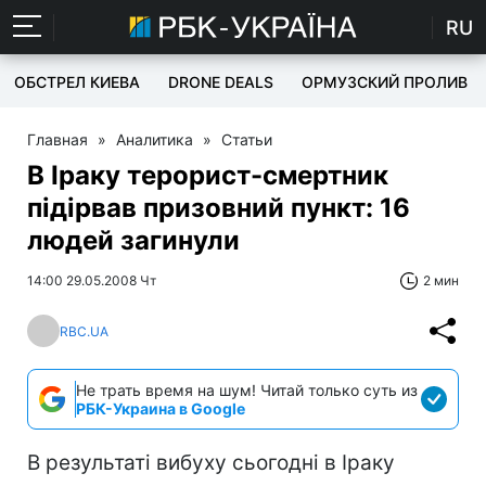
RU
ОБСТРЕЛ КИЕВА
DRONE DEALS
ОРМУЗСКИЙ ПРОЛИВ
Главная
»
Аналитика
»
Статьи
В Іраку терорист-смертник
підірвав призовний пункт: 16
людей загинули
14:00 29.05.2008 Чт
2 мин
RBC.UA
Не трать время на шум! Читай только суть из
РБК-Украина в Google
В результаті вибуху сьогодні в Іраку