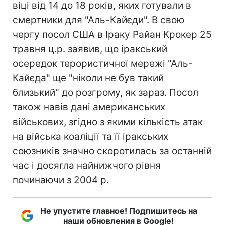
віці від 14 до 18 років, яких готували в
смертники для "Аль-Кайєди". В свою
чергу посол США в Іраку Райан Крокер 25
травня ц.р. заявив, що іракський
осередок терористичної мережі "Аль-
Кайєда" ще "ніколи не був такий
близький" до розгрому, як зараз. Посол
також навів дані американських
військових, згідно з якими кількість атак
на війська коаліції та її іракських
союзників значно скоротилась за останній
час і досягла найнижчого рівня
починаючи з 2004 р.
Не упустите главное! Подпишитесь на
наши обновления в Google!