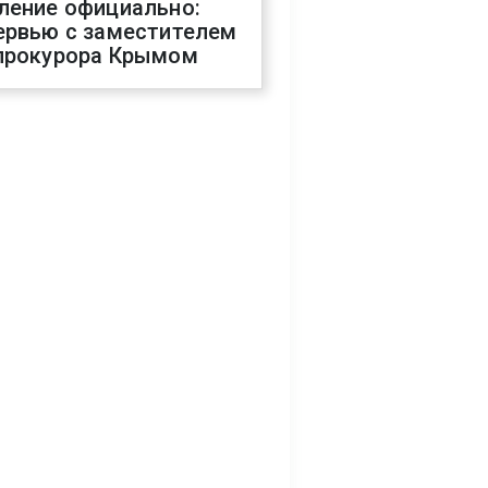
ление официально:
ервью с заместителем
прокурора Крымом