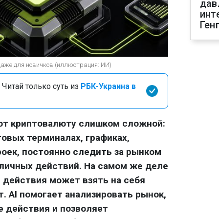
дав
инт
Ген
даже для новичков (иллюстрация: ИИ)
 Читай только суть из
РБК-Украина в
ают криптовалюту слишком сложной:
говых терминалах, графиках,
роек, постоянно следить за рынком
личных действий. На самом же деле
 действия может взять на себя
. AI помогает анализировать рынок,
е действия и позволяет