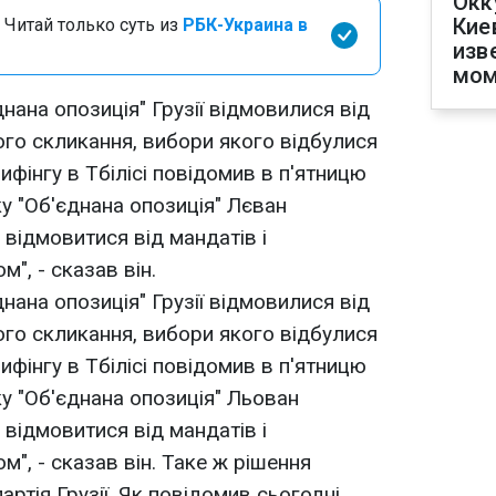
Окк
Кие
 Читай только суть из
РБК-Украина в
изв
мом
нана опозиція" Грузії відмовилися від
ого скликання, вибори якого відбулися
рифінгу в Тбілісі повідомив в п'ятницю
ку "Об'єднана опозиція" Лєван
відмовитися від мандатів і
", - сказав він.
нана опозиція" Грузії відмовилися від
ого скликання, вибори якого відбулися
рифінгу в Тбілісі повідомив в п'ятницю
ку "Об'єднана опозиція" Льован
відмовитися від мандатів і
м", - сказав він. Таке ж рішення
артія Грузії. Як повідомив сьогодні