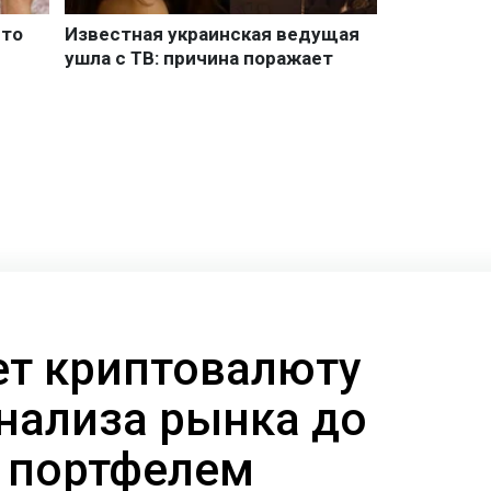
ает криптовалюту
анализа рынка до
 портфелем