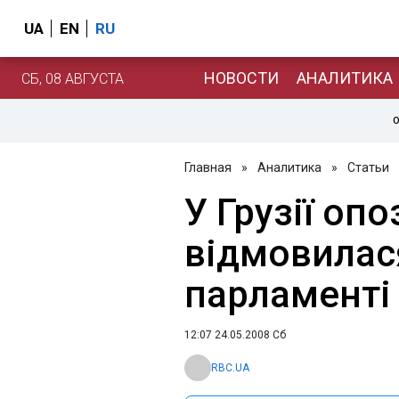
UA
EN
RU
НОВОСТИ
АНАЛИТИКА
СБ, 08 АВГУСТА
О
Главная
»
Аналитика
»
Статьи
У Грузії опо
відмовилася
парламенті
12:07 24.05.2008 Сб
RBC.UA