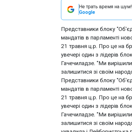
Не трать время на шум!
Google
Представники блоку "Об'єд
мандатів в парламенті нов
21 травня ц.р. Про це на б
увечері один з лідерів бло
Гачечиладзе. "Ми вирішили 
залишитися зі своїм народом
Представники блоку "Об'єд
мандатів в парламенті нов
21 травня ц.р. Про це на б
увечері один з лідерів бло
Гачечиладзе. "Ми вирішили 
залишитися зі своїм народо
ухвалила і Лейбористська п