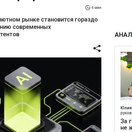
6 мин
лютном рынке становится гораздо
ению современных
стентов
АНАЛ
Юлия
руков
За 
не 