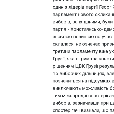
один з лідерів партії Геор
парламент нового скликанн
виборів, за їх даними, бул
партія - Християнсько-дем
зі своєю позицією по участ
склалася, не означає призн
третини парламенту вже у
Грузії, яка отримала конст
рішенням ЦВК Грузії резул
15 виборчих дільницях, але
позначиться на підсумках ви
виключають можливість бо
тим міжнародні спостерігач
виборів, зазначивши при ць
спостерігачі визнали, що п