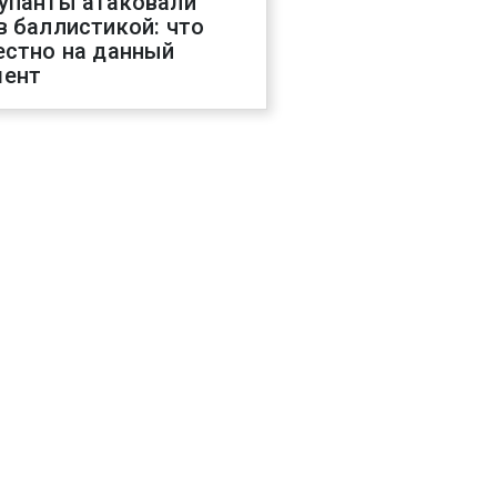
упанты атаковали
в баллистикой: что
естно на данный
ент