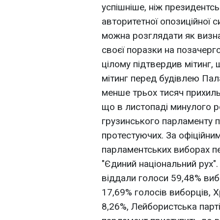
успішніше, ніж президентськ
авторитетної опозиційної си
можна розглядати як визн
своєї поразки на позачерг
цілому підтвердив мітинг, 
мітинг перед будівлею Пала
менше трьох тисяч прихильн
що в листопаді минулого р
грузинського парламенту п
протестуючих. За офіційним
парламентських виборах пе
"Єдиний національний рух".
віддали голоси 59,48% виб
17,69% голосів виборців, 
8,26%, Лейбористська парті