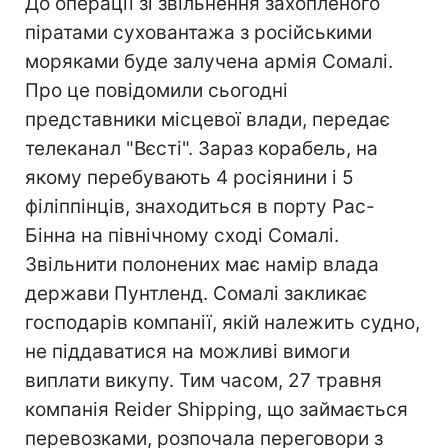
До операції зі звільнення захопленого
піратами суховантажа з російськими
моряками буде залучена армія Сомалі.
Про це повідомили сьогодні
представники місцевої влади, передає
телеканал "Вєсті". Зараз корабель, на
якому перебувають 4 росіянини і 5
філіппінців, знаходиться в порту Рас-
Бінна на північному сході Сомалі.
Звільнити полонених має намір влада
держави Пунтленд. Сомалі закликає
господарів компанії, якій належить судно,
не піддаватися на можливі вимоги
виплати викупу. Тим часом, 27 травня
компанія Reider Shipping, що займається
перевозками, розпочала переговори з