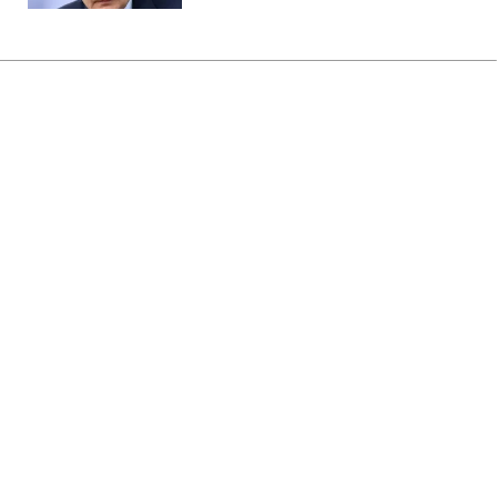
Главная
»
Аналитика
»
Статьи
Ціни світового ринку на нафту
підвищилися
08:49 29.05.2008 Чт
2 мин
RBC.UA
Не трать время на шум! Читай только суть из
РБК-Украина в Google
Ціни світового ринку на нафту за
підсумками торгів 28 травня 2008р. на
провідних нафтових біржах підвищилися.