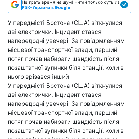
Не трать время на шум! Читай только суть из
РБК-Украина в Google
У передмісті Бостона (США) зіткнулися
дві електрички. Інцидент стався
напередодні увечері. За повідомленням
місцевої транспортної влади, перший
потяг почав набирати швидкість після
позаштатної зупинки біля станції, коли в
нього врізався інший
У передмісті Бостона (США) зіткнулися
дві електрички. Інцидент стався
напередодні увечері. За повідомленням
місцевої транспортної влади, перший
потяг почав набирати швидкість після
позаштатної зупинки біля станції, коли в