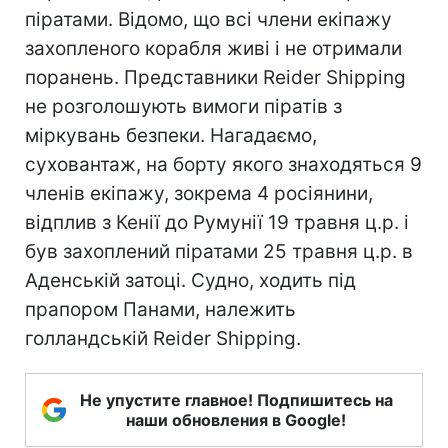
піратами. Відомо, що всі члени екіпажу
захопленого корабля живі і не отримали
поранень. Представники Reider Shipping
не розголошують вимоги піратів з
міркувань безпеки. Нагадаємо,
суховантаж, на борту якого знаходяться 9
членів екіпажу, зокрема 4 росіянини,
відплив з Кенії до Румунії 19 травня ц.р. і
був захоплений піратами 25 травня ц.р. в
Аденській затоці. Судно, ходить під
прапором Панами, належить
голландській Reider Shipping.
Не упустите главное! Подпишитесь на
наши обновления в Google!