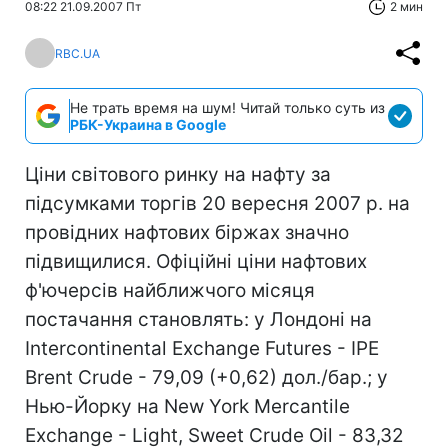
08:22 21.09.2007 Пт
2 мин
RBC.UA
Не трать время на шум! Читай только суть из
РБК-Украина в Google
Ціни світового ринку на нафту за
підсумками торгів 20 вересня 2007 р. на
провідних нафтових біржах значно
підвищилися. Офіційні ціни нафтових
ф'ючерсів найближчого місяця
постачання становлять: у Лондоні на
Intercontinental Exchange Futures - IPE
Brent Crude - 79,09 (+0,62) дол./бар.; у
Нью-Йорку на New York Mercantile
Exchange - Light, Sweet Crude Oil - 83,32