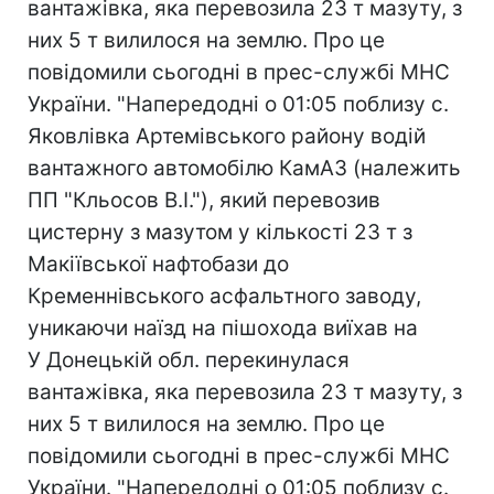
вантажівка, яка перевозила 23 т мазуту, з
них 5 т вилилося на землю. Про це
повідомили сьогодні в прес-службі МНС
України. "Напередодні о 01:05 поблизу с.
Яковлівка Артемівського району водій
вантажного автомобілю КамАЗ (належить
ПП "Кльосов В.І."), який перевозив
цистерну з мазутом у кількості 23 т з
Макіївської нафтобази до
Кременнівського асфальтного заводу,
уникаючи наїзд на пішохода виїхав на
У Донецькій обл. перекинулася
вантажівка, яка перевозила 23 т мазуту, з
них 5 т вилилося на землю. Про це
повідомили сьогодні в прес-службі МНС
України. "Напередодні о 01:05 поблизу с.