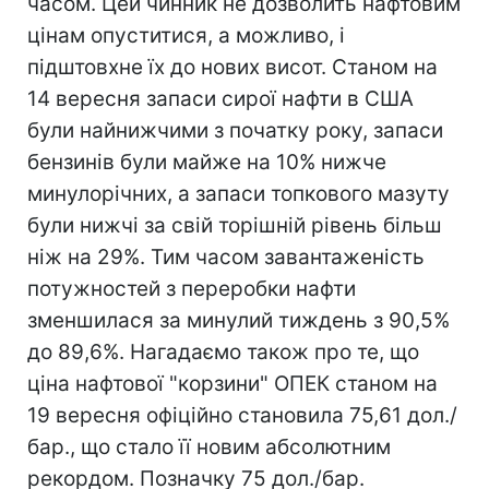
часом. Цей чинник не дозволить нафтовим
цінам опуститися, а можливо, і
підштовхне їх до нових висот. Станом на
14 вересня запаси сирої нафти в США
були найнижчими з початку року, запаси
бензинів були майже на 10% нижче
минулорічних, а запаси топкового мазуту
були нижчі за свій торішній рівень більш
ніж на 29%. Тим часом завантаженість
потужностей з переробки нафти
зменшилася за минулий тиждень з 90,5%
до 89,6%. Нагадаємо також про те, що
ціна нафтової "корзини" ОПЕК станом на
19 вересня офіційно становила 75,61 дол./
бар., що стало її новим абсолютним
рекордом. Позначку 75 дол./бар.