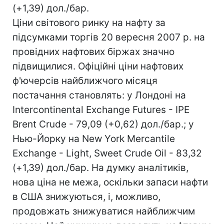
(+1,39) дол./бар.
Ціни світового ринку на нафту за
підсумками торгів 20 вересня 2007 р. на
провідних нафтових біржах значно
підвищилися. Офіційні ціни нафтових
ф'ючерсів найближчого місяця
постачання становлять: у Лондоні на
Intercontinental Exchange Futures - IPE
Brent Crude - 79,09 (+0,62) дол./бар.; у
Нью-Йорку на New York Mercantile
Exchange - Light, Sweet Crude Oil - 83,32
(+1,39) дол./бар. На думку аналітиків,
нова ціна не межа, оскільки запаси нафти
в США знижуються, і, можливо,
продовжать знижуватися найближчим