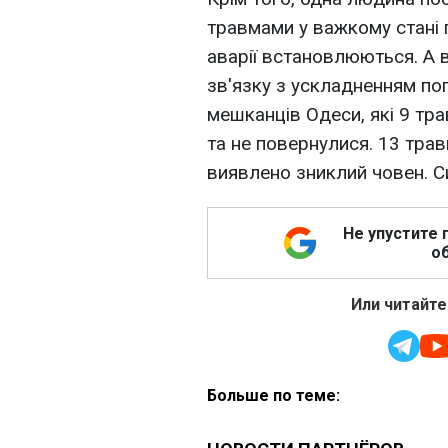
травмами у важкому стані 
аварії встановлюються. А в
зв'язку з ускладненням по
мешканців Одеси, які 9 тр
та не повернулися. 13 тра
виявлено зниклий човен. С
Не упустите 
об
Или читайте
Больше по теме: