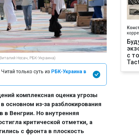
Конс
корре
Буд
экз
с т
(Виталий Носач, РБК-Украина)
Tact
 Читай только суть из
РБК-Украина в
ений комплексная оценка угрозы
 в основном из-за разблокирования
 в Венгрии. Но внутренняя
стигла критической отметки, а
ились с фронта в плоскость