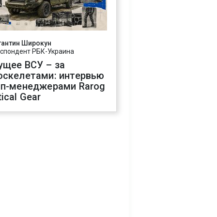
тантин Широкун
спондент РБК-Украина
ущее ВСУ – за
оскелетами: интервью
оп-менеджерами Rarog
ical Gear