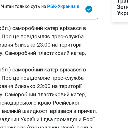
Тра
Зел
 Читай только суть из
РБК-Украина в
Укр
обл.) саморобний катер врізався в
. Про це повідомляє прес-служба
авня близько 23:00 на території
у. Саморобний пластиковий катер,
обл.) саморобний катер врізався в
. Про це повідомляє прес-служба
авня близько 23:00 на території
у. Саморобний пластиковий катер,
аснодарського краю Російської
 великій швидкості врізався в причал.
адянин України і два громадяни Росії.
траждала (громадянин Росії), який з