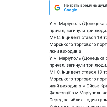
Не трать время на шум!
Google
У м. Маріуполь (Донецька 
причал, загинули три люди
МНС. Інцидент стався 19 тр
Морського торгового порт
який виходив з
У м. Маріуполь (Донецька 
причал, загинули три люди
МНС. Інцидент стався 19 тр
Морського торгового порт
який виходив з м.Єйськ Кр
Федерації в м.Маріуполь на
Серед загиблих - один гром
Крім того, одна людина пос