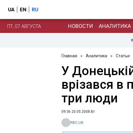
UA
EN
RU
НОВОСТИ
АНАЛИТИКА
ПТ, 07 АВГУСТА
О
Главная
»
Аналитика
»
Статьи
У Донецькій
врізався в 
три люди
09:36 20.05.2008 Вт
RBC.UA