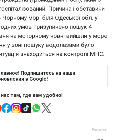
госпіталізований. Причина і обставини
 Чорному морі біля Одеської обл. у
годних умов призупинено пошук 4
авня на моторному човні вийшли у море
вня у зоні пошуку водолазами було
итуація знаходиться на контролі МНС.
главное! Подпишитесь на наши
новления в Google!
 нас там, где вам удобно!