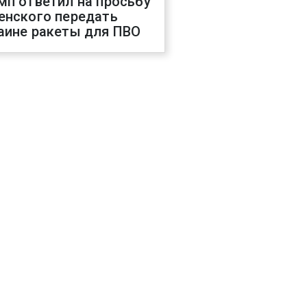
мп ответил на просьбу
енского передать
аине ракеты для ПВО