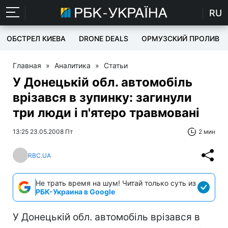
RU
ОБСТРЕЛ КИЕВА
DRONE DEALS
ОРМУЗСКИЙ ПРОЛИВ
Главная
»
Аналитика
»
Статьи
У Донецькій обл. автомобіль
врізався в зупинку: загинули
три люди і п'ятеро травмовані
13:25 23.05.2008 Пт
2 мин
RBC.UA
Не трать время на шум! Читай только суть из
РБК-Украина в Google
У Донецькій обл. автомобіль врізався в