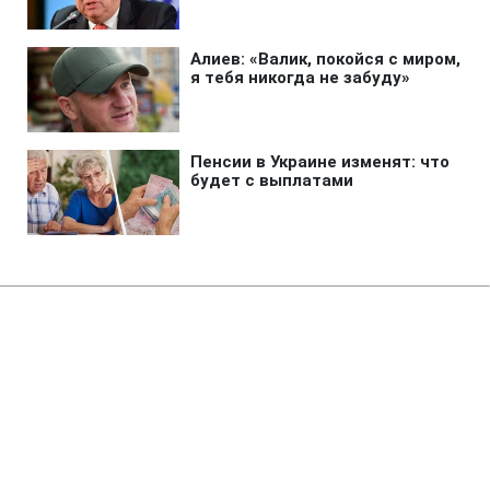
Главная
»
Аналитика
»
Статьи
"Азовмаш" повів у фінальній
серії баскетбольної суперліги
11:52 23.05.2008 Пт
2 мин