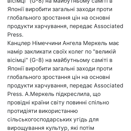
вісімці" (G-8) на майбутньому саміті в
Японії виробити загальні заходи проти
глобального зростання цін на основні
продукти харчування, передає Associated
Press.
Канцлер Німеччини Ангела Меркель має
намір закликати своїх колег по "великій
вісімці" (G-8) на майбутньому саміті в
Японії виробити загальні заходи проти
глобального зростання цін на основні
продукти харчування, передає Associated
Press. А.Меркель підкреслила, що
провідні країни світу повинні спільно
протидіяти використанню
сільськогосподарських угідь для
вирощування культур, які потім