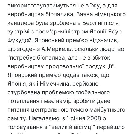
використовуватимуться не в їжу, а для
виробництва біопалива. Заява німецького
канцлера була зроблена в Берліні після
зустрічі з прем'єр-міністром Японії Ясуо
Фукудой. Японський прем'єр відзначив,
що згоден з А.Меркель, оскільки людство
"потребує біопалива, але не в збиток
виробництву продовольчої продукції".
Японський прем'єр додав також, що
Японія, як і Німеччина, серйозно
стурбована проблемою глобального
потеплення і має намір зробити дане
питання центральною темою майбутнього
саміту. Нагадаємо, з 1 січня 2008 р.
головування в "великій вісімці" перейшло