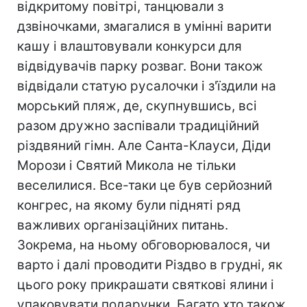
відкритому повітрі, танцювали з
дзвіночками, змагалися в умінні варити
кашу і влаштовували конкурси для
відвідувачів парку розваг. Вони також
відвідали статую русалочки і з'їздили на
морський пляж, де, скупнувшись, всі
разом дружно заспівали традиційний
різдвяний гімн. Але Санта-Клауси, Діди
Морози і Святий Микола не тільки
веселилися. Все-таки це був серйозний
конгрес, на якому були підняті ряд
важливих організаційних питань.
Зокрема, на ньому обговорювалося, чи
варто і далі проводити Різдво в грудні, як
цього року прикрашати святкові ялини і
упаковувати подарунки. Багато хто також