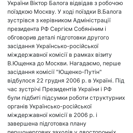
України Віктор Балога відвідав з робочою
поїздкою Москву. У ході поїздки В.Балога
зустрівся з керівником Адміністрації
президента РФ Сергієм Собяніним і
обговорив деталі підготовки другого
засідання Українсько-російської
міждержавної комісії в рамках візиту
В.Ющенка до Москви. Нагадаємо, перше
засідання комісії "Ющенко-Путін"
відбулося 22 грудня 2006 р. в Україні. Під
час зустрічі Президентів України і РФ
були підбиті підсумки роботи структурних
органів Українсько-російської
міждержавної комісії в 2006 р. і
завершена підготовка плану
першочергових заходів у двосторонніх