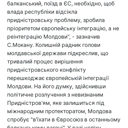
балканський, поїзд в ЄС, необхідно, щоб
влада республіки відсікла
придністровську проблему, зробила
пріоритетом європейську інтеграцію, а не
реінтеграцію Молдови", - зазначив
С.Мокану. Колишній радник голови
молдавської держави підкреслив, що
тривалий процес вирішення
придністровського конфлікту
перешкоджає європейській інтеграції
Молдови. На його думку, здійснивши
політичне розлучення з невизнаним
Придністров'ям, яке залишиться під
міжнародним протекторатом, Молдова
спробує "в'їхати в Євросоюз в останньому
балканському вагоні". У разі успіху