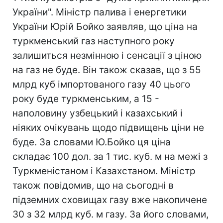
України". Міністр палива і енергетики
України Юрій Бойко заявляв, що ціна на
туркменський газ наступного року
залишиться незмінною і сенсації з ціною
на газ не буде. Вiн також сказав, що з 55
млрд куб імпортованого газу 40 цього
року буде туркменським, а 15 -
наполовину узбецький і казахський і
ніяких очікувань щодо підвищень ціни не
буде. За словами Ю.Бойко ця ціна
складає 100 дол. за 1 тис. куб. м на межі з
Туркменістаном і Казахстаном. Міністр
також повідомив, що на сьогодні в
підземних сховищах газу вже накопичене
30 з 32 млрд куб. м газу. За його словами,