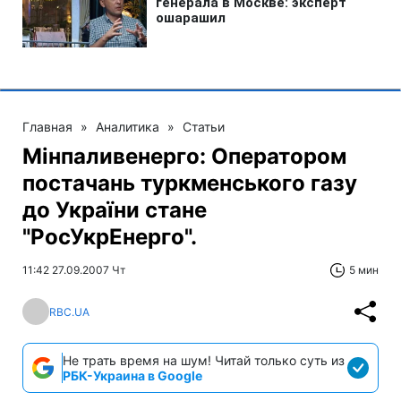
Главная
»
Аналитика
»
Статьи
Мiнпаливенерго: Оператором
постачань туркменського газу
до України стане
"РосУкрЕнерго".
11:42 27.09.2007 Чт
5 мин
RBC.UA
Не трать время на шум! Читай только суть из
РБК-Украина в Google