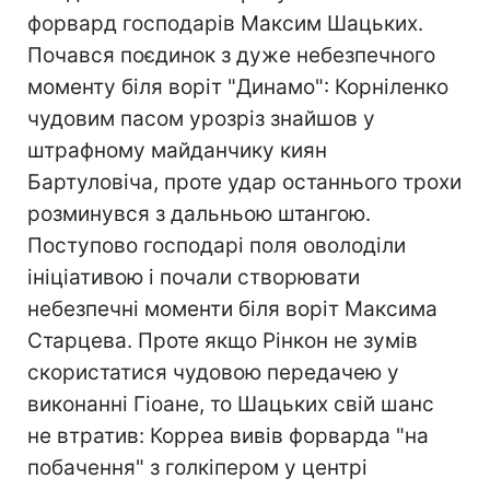
форвард господарів Максим Шацьких.
Почався поєдинок з дуже небезпечного
моменту біля воріт "Динамо": Корніленко
чудовим пасом урозріз знайшов у
штрафному майданчику киян
Бартуловіча, проте удар останнього трохи
розминувся з дальньою штангою.
Поступово господарі поля оволоділи
ініціативою і почали створювати
небезпечні моменти біля воріт Максима
Старцева. Проте якщо Рінкон не зумів
скористатися чудовою передачею у
виконанні Гіоане, то Шацьких свій шанс
не втратив: Корреа вивів форварда "на
побачення" з голкіпером у центрі