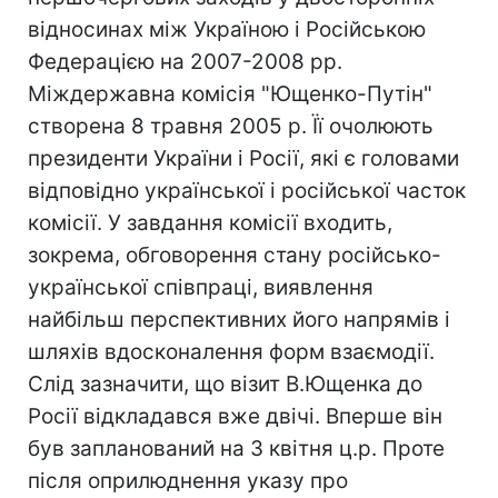
відносинах між Україною і Російською
Федерацією на 2007-2008 рр.
Міждержавна комісія "Ющенко-Путін"
створена 8 травня 2005 р. Її очолюють
президенти України і Росії, які є головами
відповідно української і російської часток
комісії. У завдання комісії входить,
зокрема, обговорення стану російсько-
української співпраці, виявлення
найбільш перспективних його напрямів і
шляхів вдосконалення форм взаємодії.
Слід зазначити, що візит В.Ющенка до
Росії відкладався вже двічі. Вперше він
був запланований на 3 квітня ц.р. Проте
після оприлюднення указу про