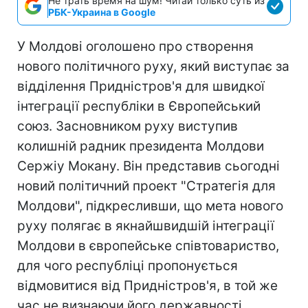
Не трать время на шум! Читай только суть из
РБК-Украина в Google
У Молдові оголошено про створення
нового політичного руху, який виступає за
відділення Придністров'я для швидкої
інтеграції республіки в Європейський
союз. Засновником руху виступив
колишній радник президента Молдови
Сержіу Мокану. Він представив сьогодні
новий політичний проект "Стратегія для
Молдови", підкресливши, що мета нового
руху полягає в якнайшвидшій інтеграції
Молдови в європейське співтовариство,
для чого республіці пропонується
відмовитися від Придністров'я, в той же
час не визнаючи його державності.