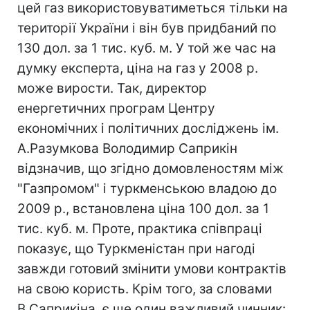
цей газ використовуватиметься тільки на
території України і він був придбаний по
130 дол. за 1 тис. куб. м. У той же час на
думку експерта, ціна на газ у 2008 р.
може вирости. Так, директор
енергетичних програм Центру
економічних і політичних досліджень ім.
А.Разумкова Володимир Саприкiн
відзначив, що згідно домовленостям між
"Газпромом" і туркменською владою до
2009 р., встановлена ціна 100 дол. за 1
тис. куб. м. Проте, практика співпраці
показує, що Туркменістан при нагоді
завжди готовий змінити умови контрактів
на свою користь. Крім того, за словами
В.Саприкiна, є ще один важливий чинник: