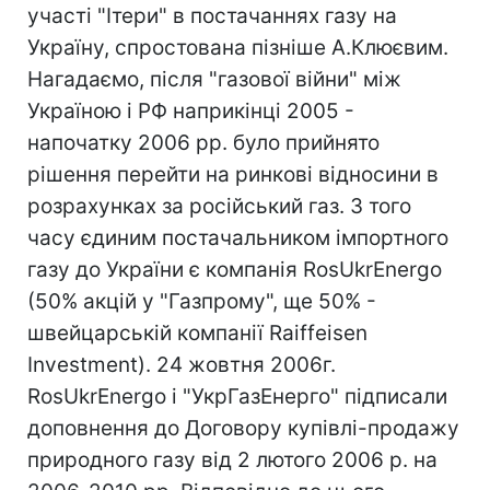
участі "Ітери" в постачаннях газу на
Україну, спростована пізніше А.Клюєвим.
Нагадаємо, після "газової війни" між
Україною і РФ наприкінці 2005 -
напочатку 2006 рр. було прийнято
рішення перейти на ринкові відносини в
розрахунках за російський газ. З того
часу єдиним постачальником імпортного
газу до України є компанія RosUkrEnergo
(50% акцій у "Газпрому", ще 50% -
швейцарській компанії Raiffeisen
Investment). 24 жовтня 2006г.
RosUkrEnergo і "УкрГазЕнерго" підписали
доповнення до Договору купівлі-продажу
природного газу від 2 лютого 2006 р. на