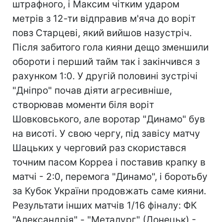
штрафного, і Максим чітким ударом
метрів з 12-ти відправив м'яча до воріт
повз Старцеві, який вийшов назустріч.
Після забитого гола кияни дещо зменшили
обороти і перший тайм так і закінчився з
рахунком 1:0. У другій половині зустрічі
"Дніпро" почав діяти агресивніше,
створював моменти біля воріт
Шовковського, але воротар "Динамо" був
на висоті. У свою чергу, під завісу матчу
Шацьких у черговий раз скористався
точним пасом Корреа і поставив крапку в
матчі - 2:0, перемога "Динамо", і боротьбу
за Кубок України продовжать саме кияни.
Результати інших матчів 1/16 фіналу: ФК
"Александрія" - "Металург" (Донецьк) -