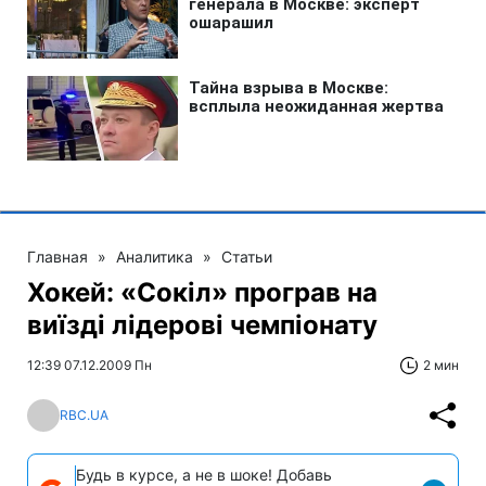
Главная
»
Аналитика
»
Статьи
Хокей: «Сокіл» програв на
виїзді лідерові чемпіонату
12:39 07.12.2009 Пн
2 мин
RBC.UA
Будь в курсе, а не в шоке! Добавь