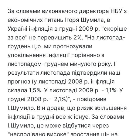
За словами виконавчого директора НБУ з
економічних питань Ігоря Шумила, в
Україні інфляція в грудні 2009 р. "скоріше
за все" не перевищить 2%. "На листопад-
грудень ц.р. ми прогнозували
уповільнення інфляції порівняно з
листопадом-груднем минулого року. І
результати листопада підтвердили наш
прогноз (у листопаді 2008 р. інфляція
склала 1,5%. У листопаді 2009 р. - 1,1%. У
грудні 2008 р. - 2,1%)", - повідомив
І.Шумило. Він додав, що ризик збільшення
інфляції в грудні все ж існує. За словами
І.Шумило, це може відбутися через
"несподівано високе" зростання цін на