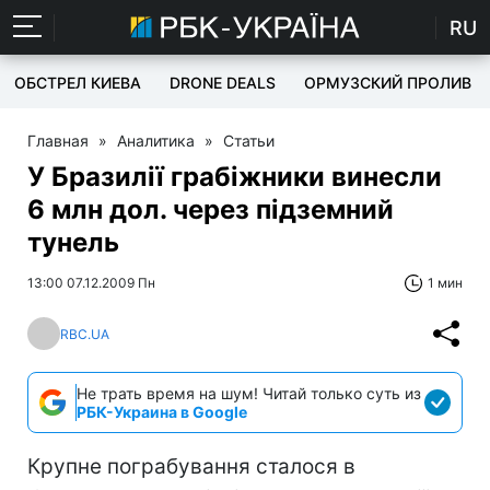
RU
ОБСТРЕЛ КИЕВА
DRONE DEALS
ОРМУЗСКИЙ ПРОЛИВ
Главная
»
Аналитика
»
Статьи
У Бразилії грабіжники винесли
6 млн дол. через підземний
тунель
13:00 07.12.2009 Пн
1 мин
RBC.UA
Не трать время на шум! Читай только суть из
РБК-Украина в Google
Крупне пограбування сталося в