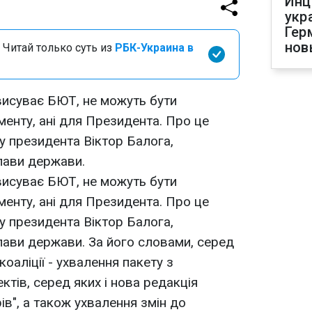
Инц
укр
Гер
нов
 Читай только суть из
РБК-Украина в
 висуває БЮТ, не можуть бути
менту, ані для Президента. Про це
у президента Віктор Балога,
лави держави.
 висуває БЮТ, не можуть бути
менту, ані для Президента. Про це
у президента Віктор Балога,
ави держави. За його словами, серед
оаліції - ухвалення пакету з
тів, серед яких і нова редакція
ів", а також ухвалення змін до