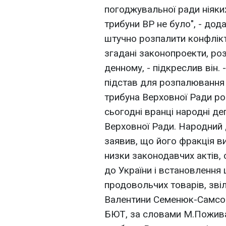
погоджувальної ради ніяк
трибуни ВР не було", - дод
штучно розпалити конфлікт,
згадані законопроекти, ро
денному, - підкреслив він.
підстав для розпалювання 
трибуна Верховної Ради ро
сьогодні вранці народні д
Верховної Ради. Народний
заявив, що його фракція 
низки законодавчих актів,
до України і встановлення
продовольчих товарів, зв
Валентини Семенюк-Самсоне
БЮТ, за словами М.Пожива