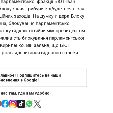
р парламентської фракції БЮТ Іван
локування трибуни відбудеться після
ційних заходів. На думку лідера Блоку
на, блокування парламентської
атку відкритої війни між президентом
можливість блокування парламентської
.Кириленко. Він заявив, що БЮТ
 розгляді питання відносно голови
главное! Подпишитесь на наши
новления в Google!
 нас там, где вам удобно!