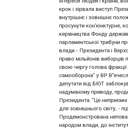
інтереси людей і країни, в
крок і зірвала виступ Пре
внутрішнє і зовнішнє поло
просунути кон'юнктурне, к
керівництва Фонду держав
парламентської трибуни про
влади - Президента і Верхо
право мільйонів виборців п
свою чергу голова фракції
самооборона" у ВР В"ячесл
депутати від БЮТ заблокув
надуманому приводу, прод
Президента. "Це неприємні п
для зовнішнього світу, - п
Продемонстрована неповага
народом влади, до інститут