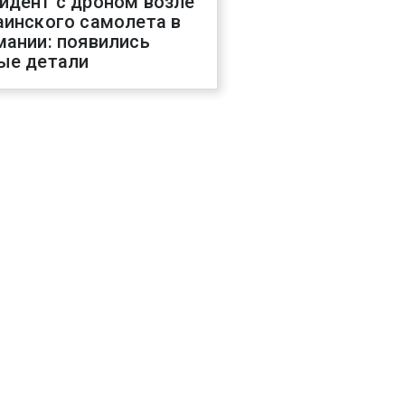
идент с дроном возле
аинского самолета в
мании: появились
ые детали