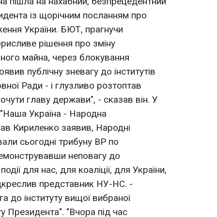
она пішла на нахабний, безпрецедентний
зидента із щорічним посланням про
ження України. БЮТ, прагнучи
орисливе рішення про зміну
ного майна, через блокування
явив публічну зневагу до інститутів
вної Ради - і глузливо розтоптав
очути главу держави", - сказав він. У
 "Наша Україна - Народна
ав Кириленко заявив, Народні
али сьогодні трибуну ВР по
емонструвавши неповагу до
одії для нас, для коаліції, для України,
ідкреслив представник НУ-НС. -
 до інституту вищої вибраної
у Президента". "Вчора під час