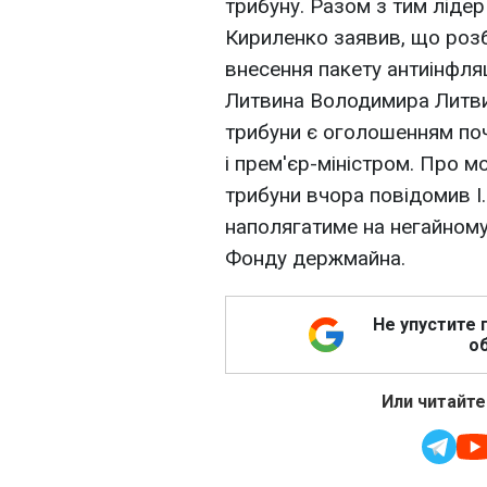
трибуну. Разом з тим ліде
Кириленко заявив, що розб
внесення пакету антиінфля
Литвина Володимира Литви
трибуни є оголошенням поч
і прем'єр-міністром. Про 
трибуни вчора повідомив І
наполягатиме на негайному
Фонду держмайна.
Не упустите 
об
Или читайте