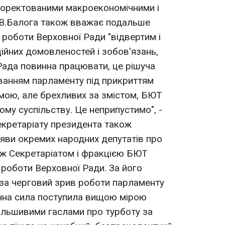
коректованими макроекономічними і
 В.Балога також вважає подальше
роботи Верховної Ради "відвертим і
ійних домовленостей і зобов'язань,
Рада повинна працювати, це рішуча
ванням парламенту під прикриттям
мою, але брехливих за змістом, БЮТ
му суспільству. Це неприпустимо", -
екретаріату президента також
яви окремих народних депутатів про
іж Секретаріатом і фракцією БЮТ
роботи Верховної Ради. За його
 за черговий зрив роботи парламенту
ична сила поступила вищою мірою
альшивими гаслами про турботу за