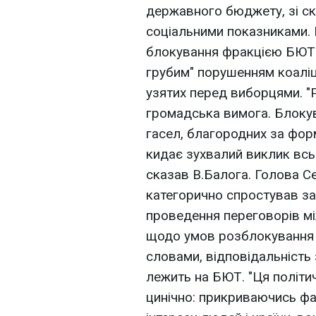
державного бюджету, зі с
соціальними показниками.
блокування фракцією БЮТ 
грубим" порушенням коаліц
узятих перед виборцями. "
громадська вимога. Блоку
гасел, благородних за фор
кидає зухвалий виклик всьо
сказав В.Балога. Голова С
категорично спростував за
проведення переговорів м
щодо умов розблокування 
словами, відповідальність
лежить на БЮТ. "Ця політ
цинічно: прикриваючись ф