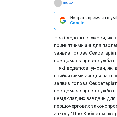
RBC.UA
Не трать время на шум!
Google
Ніякі додаткові умови, які
прийнятними ані для парла
заявив голова Секретаріат
повідомляє прес-служба г
Ніякі додаткові умови, які
прийнятними ані для парла
заявив голова Секретаріат
повідомляє прес-служба гл
невідкладних завдань для к
першочергових законопроек
закону "Про Кабінет міністр