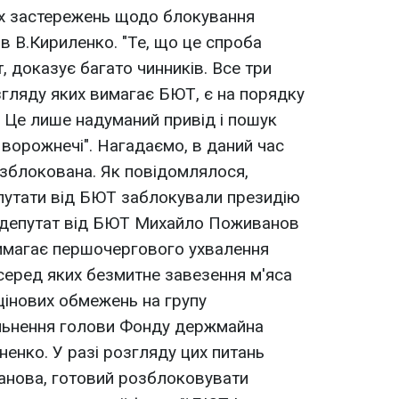
их застережень щодо блокування
ав В.Кириленко. "Те, що це спроба
 доказує багато чинників. Все три
згляду яких вимагає БЮТ, є на порядку
 - Це лише надуманий привід і пошук
ворожнечі". Нагадаємо, в даний час
зблокована. Як повідомлялося,
епутати від БЮТ заблокували президію
 депутат від БЮТ Михайло Поживанов
вимагає першочергового ухвалення
 серед яких безмитне завезення м'яса
 цінових обмежень на групу
ільнення голови Фонду держмайна
нко. У разі розгляду цих питань
нова, готовий розблоковувати