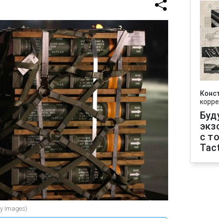
Конс
корре
Буд
экз
с т
Tact
y Images)