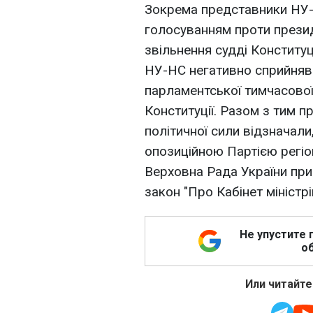
Зокрема представники НУ
голосуванням проти презид
звільнення судді Конституц
НУ-НС негативно сприйняв
парламентської тимчасової 
Конституції. Разом з тим 
політичної сили відзначал
опозиційною Партією регіо
Верховна Рада України прий
закон "Про Кабінет міністрі
Не упустите 
об
Или читайте