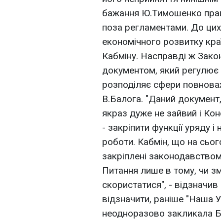
бажання Ю.Тимошенко прац
поза регламентами. До цих
економічного розвитку краї
Кабміну. Насправді ж Зако
документом, який регулює 
розподіляє сфери повноваж
В.Балога. "Даний документ,
якраз дуже не зайвий і Кон
- закріпити функції уряду і
роботи. Кабмін, що на сьог
закріплені законодавством,
Питання лише в тому, чи з
скористатися", - відзначив
відзначити, раніше "Наша 
неодноразово закликала Б