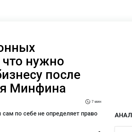
онных
 что нужно
бизнесу после
ия Минфина
7 мин
 сам по себе не определяет право
АНАЛ