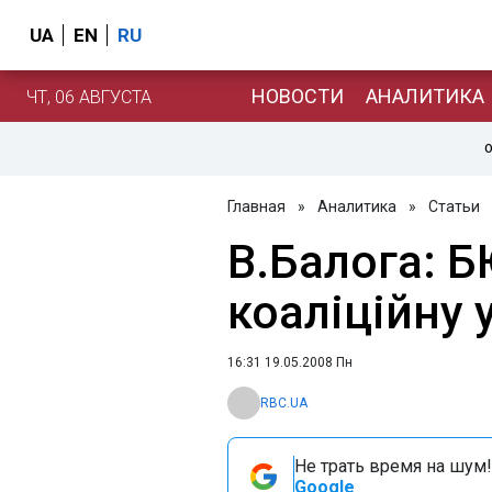
UA
EN
RU
НОВОСТИ
АНАЛИТИКА
ЧТ, 06 АВГУСТА
О
Главная
»
Аналитика
»
Статьи
В.Балога: 
коаліційну 
16:31 19.05.2008 Пн
RBC.UA
Не трать время на шум!
Google