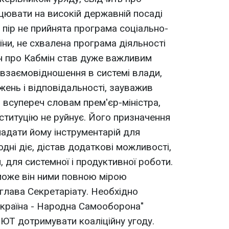
ювати на високій державній посаді
 пір не прийнята програма соціально-
ни, не схвалена програма діяльності
н про Кабмін став дуже важливим
взаємовідношення в системі влади,
ень і відповідальності, зауважив
 всупереч словам прем'єр-міністра,
ституцію не руйнує. Його призначення
 надати йому інструментарій для
одні діє, дістав додаткові можливості,
 для системної і продуктивної роботи.
може він ними повною мірою
 глава Секретаріату. Необхідно
Україна - Народна Самооборона"
ЮТ дотримувати коаліційну угоду.