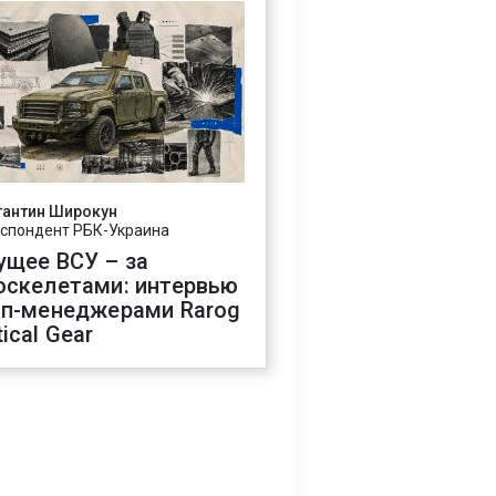
тантин Широкун
спондент РБК-Украина
ущее ВСУ – за
оскелетами: интервью
оп-менеджерами Rarog
ical Gear