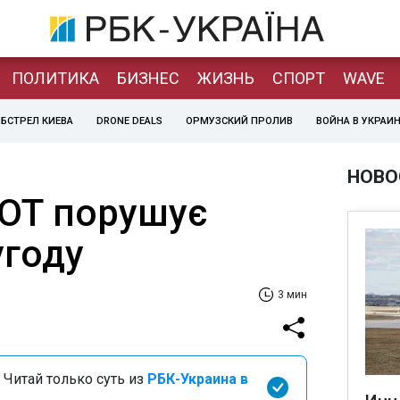
ПОЛИТИКА
БИЗНЕС
ЖИЗНЬ
СПОРТ
WAVE
БСТРЕЛ КИЕВА
DRONE DEALS
ОРМУЗСКИЙ ПРОЛИВ
ВОЙНА В УКРАИ
НОВО
БЮТ порушує
угоду
3 мин
 Читай только суть из
РБК-Украина в