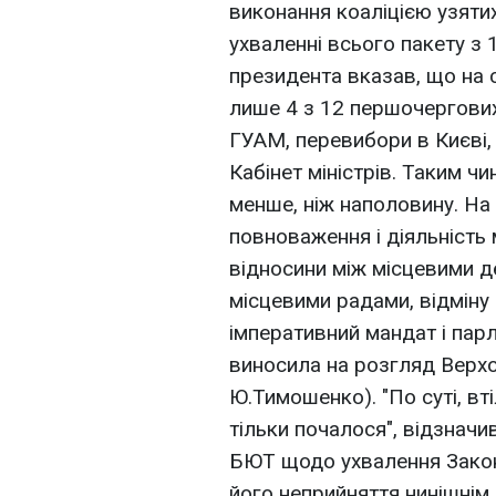
виконання коаліцією узяти
ухваленні всього пакету з 
президента вказав, що на 
лише 4 з 12 першочергових
ГУАМ, перевибори в Києві, в
Кабінет міністрів. Таким ч
менше, ніж наполовину. На
повноваження і діяльність 
відносини між місцевими д
місцевими радами, відміну 
імперативний мандат і пар
виносила на розгляд Верхо
Ю.Тимошенко). "По суті, вт
тільки почалося", відзначи
БЮТ щодо ухвалення Закону 
його неприйняття нинішнім 