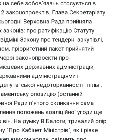
х на себе зобов'язань стосується в
12 законопроектів. Глава Секретаріату
сьогодні Верховна Рада прийняла
 законів: про ратифікацію Статуту
ідміні Закону про тендерні закупівлі,
ином, пріоритетний пакет прийнятий
 черзі законопроекти про
місцевих державних адміністрацій,
ержавними адміністраціями і
депутатської недоторканності і пільг,
ламентську опозицію (останній
вної Ради п'ятого скликання сама
ілення положень коаліційної угоди ще
в він. На думку В.Балоги, тривалий опір
"Про Кабінет Міністрів", як і різке
керівником уряду, свідчить про