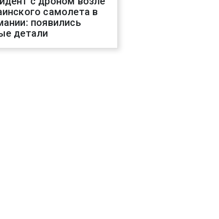
идент с дроном возле
аинского самолета в
мании: появились
ые детали