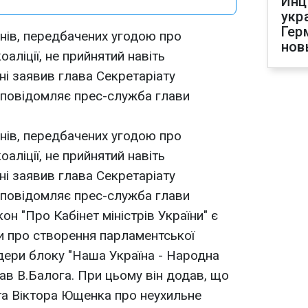
Инц
укр
Гер
нів, передбачених угодою про
нов
аліції, не прийнятий навіть
ні заявив глава Секретаріату
 повідомляє прес-служба глави
нів, передбачених угодою про
аліції, не прийнятий навіть
ні заявив глава Секретаріату
 повідомляє прес-служба глави
н "Про Кабінет міністрів України" є
ди про створення парламентської
ідери блоку "Наша Україна - Народна
ав В.Балога. При цьому він додав, що
та Віктора Ющенка про неухильне