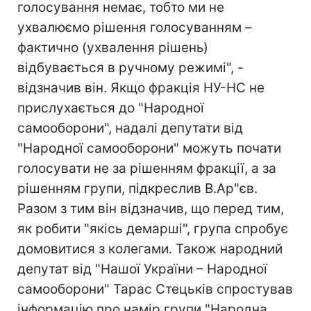
голосування немає, тобто ми не
ухвалюємо рішення голосуванням –
фактично (ухвалення рішень)
відбувається в ручному режимі", -
відзначив він. Якщо фракція НУ-НС не
прислухається до "Народної
самооборони", надалі депутати від
"Народної самооборони" можуть почати
голосувати не за рішенням фракції, а за
рішенням групи, підкреслив В.Ар"єв.
Разом з тим він відзначив, що перед тим,
як робити "якісь демарші", група спробує
домовитися з колегами. Також народний
депутат від "Нашої України – Народної
самооборони" Тарас Стецьків спростував
інформацію про намір групи "Народна