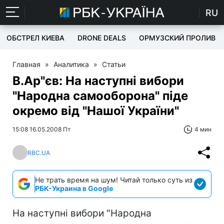
RU
ОБСТРЕЛ КИЕВА
DRONE DEALS
ОРМУЗСКИЙ ПРОЛИВ
Главная
»
Аналитика
»
Статьи
В.Ар"єв: На наступні вибори
"Народна самооборона" піде
окремо від "Нашої України"
15:08 16.05.2008 Пт
4 мин
RBC.UA
Не трать время на шум! Читай только суть из
РБК-Украина в Google
На наступні вибори "Народна