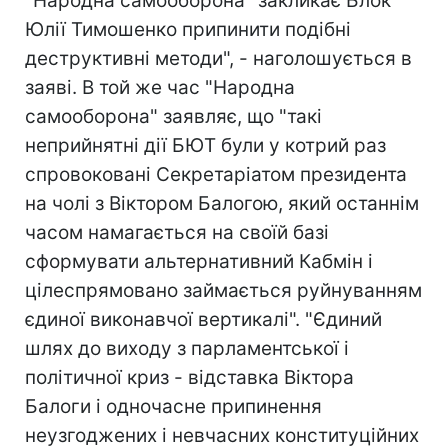
"Народна самооборона" закликає Блок
Юлії Тимошенко припинити подібні
деструктивні методи", - наголошується в
заяві. В той же час "Народна
самооборона" заявляє, що "такі
неприйнятні дії БЮТ були у котрий раз
спровоковані Секретаріатом президента
на чолі з Віктором Балогою, який останнім
часом намагається на своїй базі
сформувати альтернативний Кабмін і
цілеспрямовано займається руйнуванням
єдиної виконавчої вертикалі". "Єдиний
шлях до виходу з парламентської і
політичної криз - відставка Віктора
Балоги і одночасне припинення
неузгоджених і невчасних конституційних