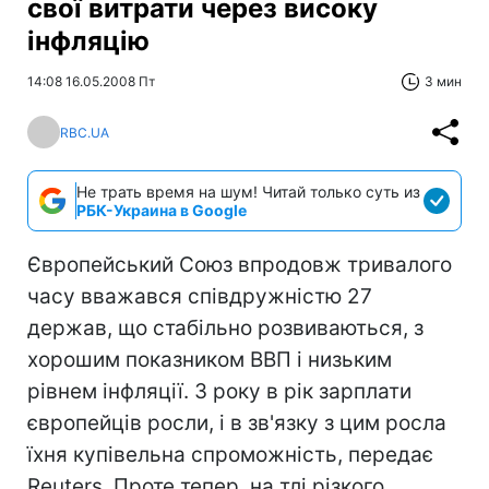
свої витрати через високу
інфляцію
14:08 16.05.2008 Пт
3 мин
RBC.UA
Не трать время на шум! Читай только суть из
РБК-Украина в Google
Європейський Союз впродовж тривалого
часу вважався співдружністю 27
держав, що стабільно розвиваються, з
хорошим показником ВВП і низьким
рівнем інфляції. З року в рік зарплати
європейців росли, і в зв'язку з цим росла
їхня купівельна спроможність, передає
Reuters. Проте тепер, на тлі різкого