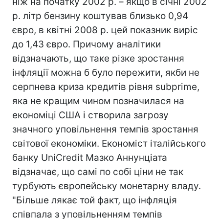
ніж на початку 2002 р. – якщо в січні 2002
р. літр бензину коштував близько 0,94
євро, в квітні 2008 р. цей показник виріс
до 1,43 євро. Причому аналітики
відзначають, що таке різке зростання
інфляції можна б було пережити, якби не
серпнева криза кредитів рівня subprime,
яка не кращим чином позначилася на
економіці США і створила загрозу
значного уповільнення темпів зростання
світової економіки. Економіст італійського
банку UniCredit Мазко Аннунціата
відзначає, що самі по собі ціни не так
турбують європейську монетарну владу.
"Більше лякає той факт, що інфляція
співпала з уповільненням темпів