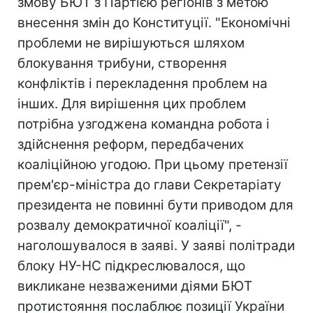
змову БЮТ з Партією регіонів з метою
внесення змін до Конституції. "Економічні
проблеми не вирішуються шляхом
блокування трибуни, створення
конфліктів і перекладення проблем на
інших. Для вирішення цих проблем
потрібна узгоджена командна робота і
здійснення реформ, передбачених
коаліційною угодою. При цьому претензії
прем'єр-міністра до глави Секретаріату
президента не повинні бути приводом для
розвалу демократичної коаліції", -
наголошувалося в заяві. У заяві політради
блоку НУ-НС підкреслювалося, що
викликане незваженими діями БЮТ
протистояння послаблює позиції України