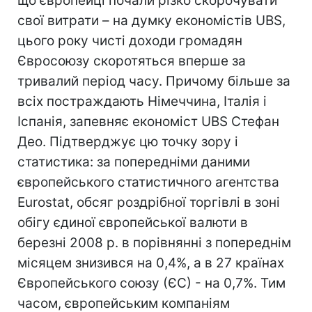
що європейці почали різко скорочувати
свої витрати – на думку економістів UBS,
цього року чисті доходи громадян
Євросоюзу скоротяться вперше за
тривалий період часу. Причому більше за
всіх постраждають Німеччина, Італія і
Іспанія, запевняє економіст UBS Стефан
Део. Підтверджує цю точку зору і
статистика: за попередніми даними
європейського статистичного агентства
Eurostat, обсяг роздрібної торгівлі в зоні
обігу єдиної європейської валюти в
березні 2008 р. в порівнянні з попереднім
місяцем знизився на 0,4%, а в 27 країнах
Європейського союзу (ЄС) - на 0,7%. Тим
часом, європейським компаніям