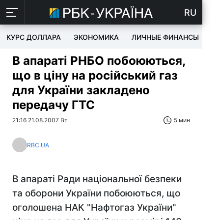
RU
КУРС ДОЛЛАРА
ЭКОНОМИКА
ЛИЧНЫЕ ФИНАНСЫ
T
В апараті РНБО побоюються,
що в ціну на російський газ
для України закладено
передачу ГТС
21:16 21.08.2007 Вт
5 мин
RBC.UA
В апараті Ради національної безпеки
та оборони України побоюються, що
оголошена НАК "Нафтогаз України"