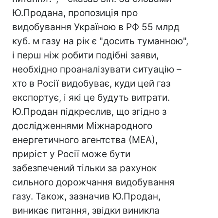
Ю.Продана, пропозиція про
видобування Україною в РФ 55 млрд
куб. м газу на рік є "досить туманною",
і перш ніж робити подібні заяви,
необхідно проаналізувати ситуацію –
хто в Росії видобуває, куди цей газ
експортує, і які це будуть витрати.
Ю.Продан підкреслив, що згідно з
дослідженнями Міжнародного
енергетичного агентства (МЕА),
приріст у Росії може бути
забезпечений тільки за рахунок
сильного дорожчання видобування
газу. Також, зазначив Ю.Продан,
виникає питання, звідки виникла