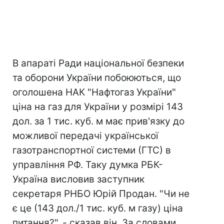
В апараті Ради національної безпеки
та оборони України побоюються, що
оголошена НАК "Нафтогаз України"
ціна на газ для України у розмірі 143
дол. за 1 тис. куб. м має прив'язку до
можливої передачі української
газотранспортної системи (ГТС) в
управління РФ. Таку думка РБК-
Україна висловив заступник
секретаря РНБО Юрій Продан. "Чи не
є це (143 дол./1 тис. куб. м газу) ціна
питання?", - сказав він. За словами