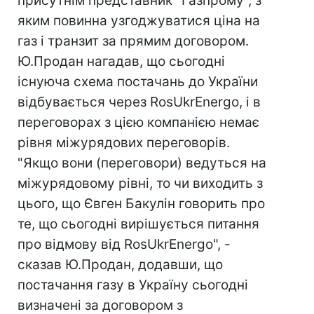
присутнім представник "Газпрому", з
яким повинна узгоджуватися ціна на
газ і транзит за прямим договором.
Ю.Продан нагадав, що сьогодні
існуюча схема постачань до України
відбувається через RosUkrEnergo, і в
переговорах з цією компанією немає
рівня міжурядових переговорів.
"Якщо вони (переговори) ведуться на
міжурядовому рівні, то чи виходить з
цього, що Євген Бакулін говорить про
те, що сьогодні вирішується питання
про відмову від RosUkrEnergo", -
сказав Ю.Продан, додавши, що
постачання газу в Україну сьогодні
визначені за договором з