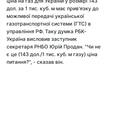
ціна на газ для України у розмірі 143
дол. за 1 тис. куб. м має прив'язку до
можливої передачі української
газотранспортної системи (ГТС) в
управління РФ. Таку думка РБК-
Україна висловив заступник
секретаря РНБО Юрій Продан. "Чи не
є це (143 дол./1 тис. куб. м газу) ціна
питання?", - сказав він.