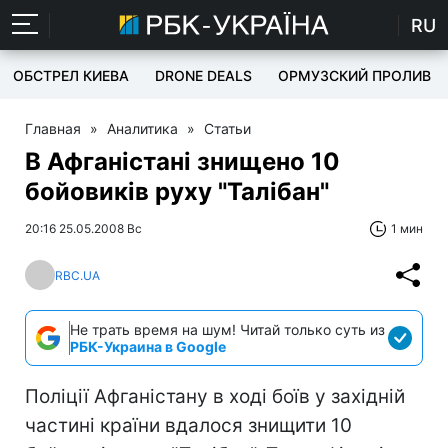
RU
ОБСТРЕЛ КИЕВА
DRONE DEALS
ОРМУЗСКИЙ ПРОЛИВ
Главная
»
Аналитика
»
Статьи
В Афганістані знищено 10
бойовиків руху "Талібан"
20:16 25.05.2008 Вс
1 мин
RBC.UA
Не трать время на шум! Читай только суть из
РБК-Украина в Google
Поліції Афганістану в ході боїв у західній
частині країни вдалося знищити 10