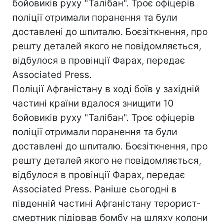
бойовиків руху "Талібан". Троє офіцерів
поліції отримали поранення та були
доставлені до шпиталю. Боєзіткнення, про
решту деталей якого не повідомляється,
відбулося в провінції Фарах, передає
Associated Press.
Поліції Афганістану в ході боїв у західній
частині країни вдалося знищити 10
бойовиків руху "Талібан". Троє офіцерів
поліції отримали поранення та були
доставлені до шпиталю. Боєзіткнення, про
решту деталей якого не повідомляється,
відбулося в провінції Фарах, передає
Associated Press. Раніше сьогодні в
південній частині Афганістану терорист-
смертник підірвав бомбу на шляху колони