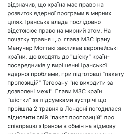
відзначив, що країна має право на
розвиток ядерної програми в мирних
цілях. Іранська влада послідовно
відстоюює право на мирний атом. На
початку травня ц.р. глава МЗС Ірану
Манучер Моттакі закликав європейські
країни, що входять до "шіску" країн-
посередників у вирішенні іранської
ядерної проблеми, при підготовці "пакету
пропозицій" Тегерану "не виходити за
дозволені межі". Глави МЗС країн
"шістки" за підсумками зустрічі що
пройшла 2 травня в Лондоні погодилася
відновити свій "пакет пропозицій" про
співпрацю з Іраном в обмін на відмову