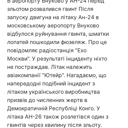
В аеропорту Внуково у АН-24 перед
зльотом розвалився гвинт Після
запуску двигуна на літаку Ан-24 в
московському аеропорту Внуково
відбулося руйнування гвинта, шматки
лопатей пошкодили фюзеляж. Про це
повідомляє радіостанція "Ехо
Москви". У результаті інциденту ніхто
не постраждав. Літак належить
авіакомпанії "Ютейр". Нагадаємо, що
напередодні подібний інцидент з
літаком українського виробництва
призвів до численних жертв в
Демократичній Республіці Конго. У
літака АН-26 також розлетівся один з
гвинтів через хвилину після зльоту.