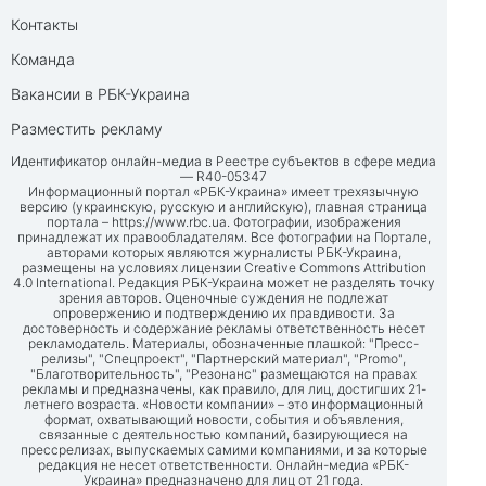
Контакты
Команда
Вакансии в РБК-Украина
Разместить рекламу
Идентификатор онлайн-медиа в Реестре субъектов в сфере медиа
— R40-05347
Информационный портал «РБК-Украина» имеет трехязычную
версию (украинскую, русскую и английскую), главная страница
портала –
https://www.rbc.ua
. Фотографии, изображения
принадлежат их правообладателям. Все фотографии на Портале,
авторами которых являются журналисты РБК-Украина,
размещены на условиях лицензии Creative Commons Attribution
4.0 International. Редакция РБК-Украина может не разделять точку
зрения авторов. Оценочные суждения не подлежат
опровержению и подтверждению их правдивости. За
достоверность и содержание рекламы ответственность несет
рекламодатель. Материалы, обозначенные плашкой: "Пресс-
релизы", "Спецпроект", "Партнерский материал", "Promo",
"Благотворительность", "Резонанс" размещаются на правах
рекламы и предназначены, как правило, для лиц, достигших 21-
летнего возраста. «Новости компании» – это информационный
формат, охватывающий новости, события и объявления,
связанные с деятельностью компаний, базирующиеся на
прессрелизах, выпускаемых самими компаниями, и за которые
редакция не несет ответственности. Онлайн-медиа «РБК-
Украина» предназначено для лиц от 21 года.