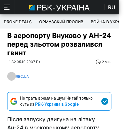
RU
DRONE DEALS
ОРМУЗСКИЙ ПРОЛИВ
ВОЙНА В УКРАИНЕ
В аеропорту Внуково у АН-24
перед зльотом розвалився
гвинт
11:32 05.10.2007 Пт
2 мин
RBC.UA
Не трать время на шум! Читай только
суть из
РБК-Украина в Google
Після запуску двигуна на літаку
Ан-24 в московському аеропорту