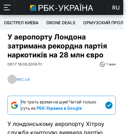
RU
ОБСТРЕЛ КИЕВА
DRONE DEALS
ОРМУЗСКИЙ ПРОЛИВ
У аеропорту Лондона
затримана рекордна партія
наркотиків на 28 млн євро
08:17 18.09.2009 Пт
1 мин
RBC.UA
Не трать время на шум! Читай только
суть из
РБК-Украина в Google
У лондонському аеропорту Хітроу
служба контролю виявила партію