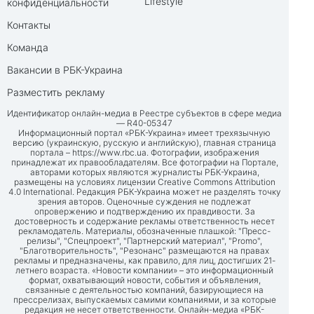
Lifestyle
конфиденциальности
Контакты
Команда
Вакансии в РБК-Украина
Разместить рекламу
Идентификатор онлайн-медиа в Реестре субъектов в сфере медиа
— R40-05347
Информационный портал «РБК-Украина» имеет трехязычную
версию (украинскую, русскую и английскую), главная страница
портала –
https://www.rbc.ua
. Фотографии, изображения
принадлежат их правообладателям. Все фотографии на Портале,
авторами которых являются журналисты РБК-Украина,
размещены на условиях лицензии Creative Commons Attribution
4.0 International. Редакция РБК-Украина может не разделять точку
зрения авторов. Оценочные суждения не подлежат
опровержению и подтверждению их правдивости. За
достоверность и содержание рекламы ответственность несет
рекламодатель. Материалы, обозначенные плашкой: "Пресс-
релизы", "Спецпроект", "Партнерский материал", "Promo",
"Благотворительность", "Резонанс" размещаются на правах
рекламы и предназначены, как правило, для лиц, достигших 21-
летнего возраста. «Новости компании» – это информационный
формат, охватывающий новости, события и объявления,
связанные с деятельностью компаний, базирующиеся на
прессрелизах, выпускаемых самими компаниями, и за которые
редакция не несет ответственности. Онлайн-медиа «РБК-