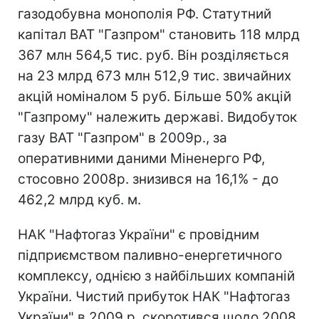
газодобувна монополія РФ. Статутний
капітал ВАТ "Газпром" становить 118 млрд
367 млн 564,5 тис. руб. Він розділяється
на 23 млрд 673 млн 512,9 тис. звичайних
акцій номіналом 5 руб. Більше 50% акцій
"Газпрому" належить державі. Видобуток
газу ВАТ "Газпром" в 2009р., за
оперативними даними Міненерго РФ,
стосовно 2008р. знизився на 16,1% - до
462,2 млрд куб. м.
НАК "Нафтогаз України" є провідним
підприємством паливно-енергетичного
комплексу, однією з найбільших компаній
України. Чистий прибуток НАК "Нафтогаз
України" в 2009 р. скоротився щодо 2008