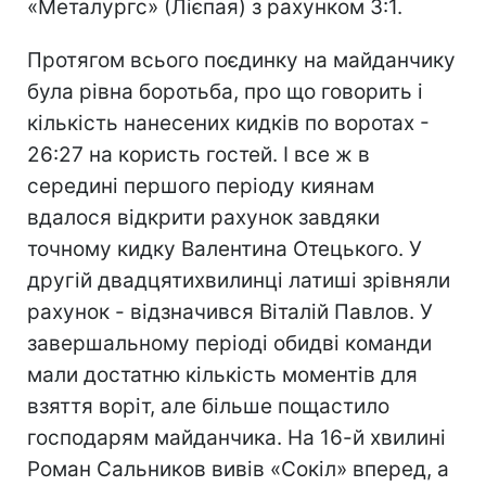
«Металургс» (Лієпая) з рахунком 3:1.
Протягом всього поєдинку на майданчику
була рівна боротьба, про що говорить і
кількість нанесених кидків по воротах -
26:27 на користь гостей. І все ж в
середині першого періоду киянам
вдалося відкрити рахунок завдяки
точному кидку Валентина Отецького. У
другій двадцятихвилинці латиші зрівняли
рахунок - відзначився Віталій Павлов. У
завершальному періоді обидві команди
мали достатню кількість моментів для
взяття воріт, але більше пощастило
господарям майданчика. На 16-й хвилині
Роман Сальников вивів «Сокіл» вперед, а