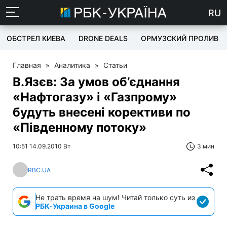
RU
ОБСТРЕЛ КИЕВА
DRONE DEALS
ОРМУЗСКИЙ ПРОЛИВ
Главная
»
Аналитика
»
Статьи
В.Язєв: За умов об’єднання
«Нафтогазу» і «Газпрому»
будуть внесені корективи по
«Південному потоку»
10:51 14.09.2010 Вт
3 мин
RBC.UA
Не трать время на шум! Читай только суть из
РБК-Украина в Google