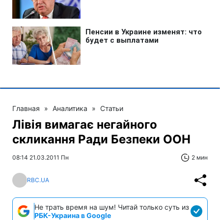
Главная
»
Аналитика
»
Статьи
Лівія вимагає негайного
скликання Ради Безпеки ООН
08:14 21.03.2011 Пн
2 мин
RBC.UA
Не трать время на шум! Читай только суть из
РБК-Украина в Google