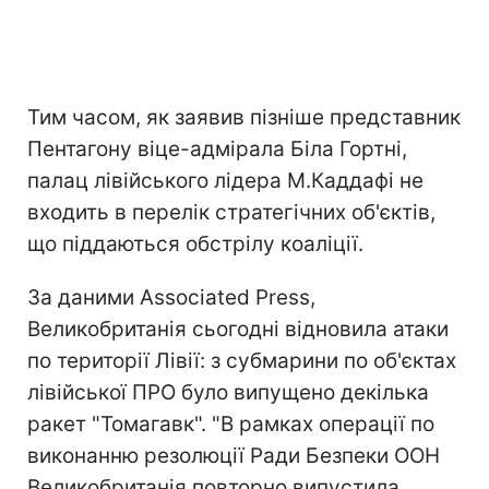
Тим часом, як заявив пізніше представник
Пентагону віце-адмірала Біла Гортні,
палац лівійського лідера М.Каддафі не
входить в перелік стратегічних об'єктів,
що піддаються обстрілу коаліції.
За даними Associated Press,
Великобританія сьогодні відновила атаки
по території Лівії: з субмарини по об'єктах
лівійської ПРО було випущено декілька
ракет "Томагавк". "В рамках операції по
виконанню резолюції Ради Безпеки ООН
Великобританія повторно випустила