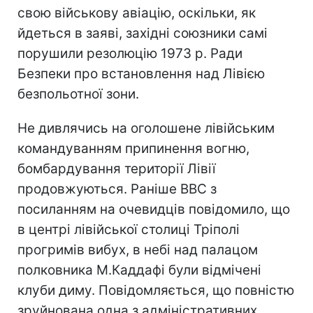
свою військову авіацію, оскільки, як
йдеться в заяві, західні союзники самі
порушили резолюцію 1973 р. Ради
Безпеки про встановлення над Лівією
безпольотної зони.
Не дивлячись на оголошене лівійським
командуванням припинення вогню,
бомбардування території Лівії
продовжуються. Раніше ВВС з
посиланням на очевидців повідомило, що
в центрі лівійської столиці Тріполі
прогримів вибух, в небі над палацом
полковника М.Каддафі були відмічені
клуби диму. Повідомляється, що повністю
зруйнована одна з адміністративних