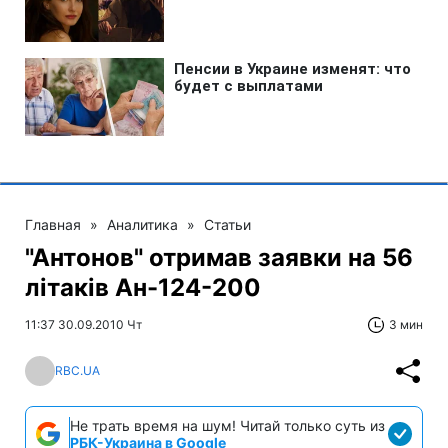
Главная
»
Аналитика
»
Статьи
"Антонов" отримав заявки на 56
літаків Ан-124-200
11:37 30.09.2010 Чт
3 мин
RBC.UA
Не трать время на шум! Читай только суть из
РБК-Украина в Google