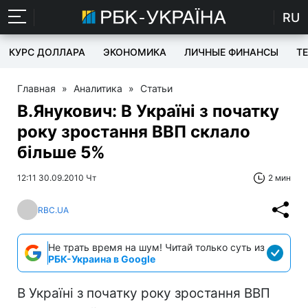
RU
КУРС ДОЛЛАРА
ЭКОНОМИКА
ЛИЧНЫЕ ФИНАНСЫ
T
Главная
»
Аналитика
»
Статьи
В.Янукович: В Україні з початку
року зростання ВВП склало
більше 5%
12:11 30.09.2010 Чт
2 мин
RBC.UA
Не трать время на шум! Читай только суть из
РБК-Украина в Google
В Україні з початку року зростання ВВП