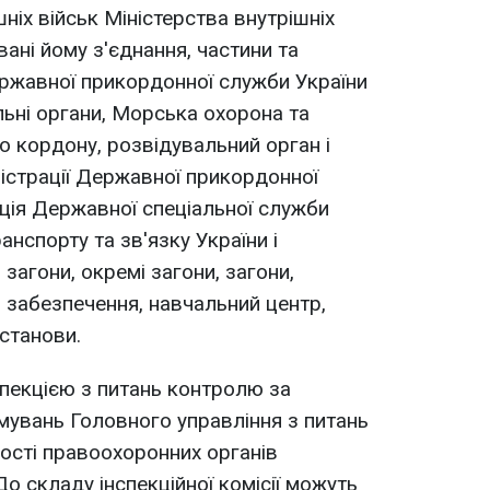
ніх військ Міністерства внутрішніх
вані йому з'єднання, частини та
ержавної прикордонної служби України
льні органи, Морська охорона та
 кордону, розвідувальний орган і
істрації Державної прикордонної
ація Державної спеціальної служби
анспорту та зв'язку України і
 загони, окремі загони, загони,
и забезпечення, навчальний центр,
станови.
пекцією з питань контролю за
мувань Головного управління з питань
ності правоохоронних органів
До складу інспекційної комісії можуть