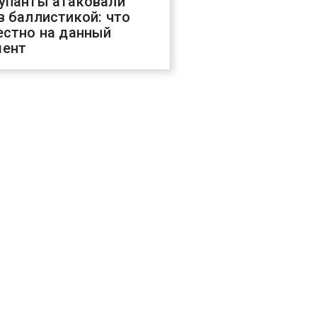
упанты атаковали
в баллистикой: что
естно на данный
ент