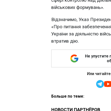
сфері контролю над діяльн
військових формувань».
Відзначимо, Указ Президен
«Про питання забезпеченн
України за діяльністю вій
втратив дію.
Не упустите 
об
Или читайте
Больше по теме: