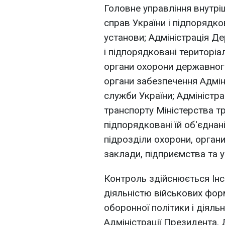
Головне управління внутріш
справ України і підпорядко
установи; Адміністрація Д
і підпорядковані територіа
органи охорони державного
органи забезпечення Адмін
служби України; Адміністр
транспорту Міністерства тр
підпорядковані їй об'єднані
підрозділи охорони, орган
заклади, підприємства та у
Контроль здійснюється Інс
діяльністю військових фор
оборонної політики і діяль
Адміністрації Президента. 