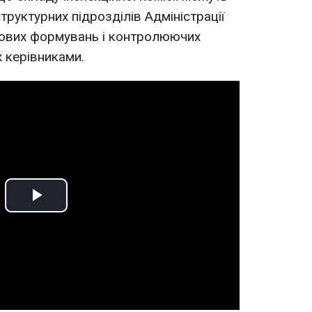
труктурних підрозділів Адміністрації
кових формувань і контролюючих
х керівниками.
Play
Video