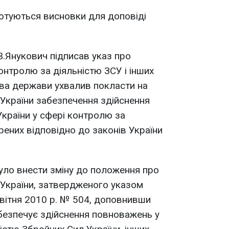
готуються висновки для доповіді
В.Янукович підписав указ про
онтролю за діяльністю ЗСУ і інших
ва держави ухвалив покласти на
України забезпечення здійснення
країни у сфері контролю за
рених відповідно до законів України
було внести зміну до положення про
 України, затвердженого указом
квітня 2010 р. № 504, доповнивши
абезпечує здійснення повноважень у