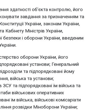
ня здатності об'єкта контролю, його
иконувати завдання за призначенням та
 Конституції України, законам України,
а Кабінету Міністрів України,
ї безпеки і оборони України, введеним
України.
стерство оборони України, його
ідпорядковані установи; Генеральний
підрозділи та підпорядковані йому
ння, війська та установи;
 ЗСУ та підпорядковані їм війська та
штаби військових оперативних
ані їм війська, військові комісаріати
вління розвідки Міноборони України;