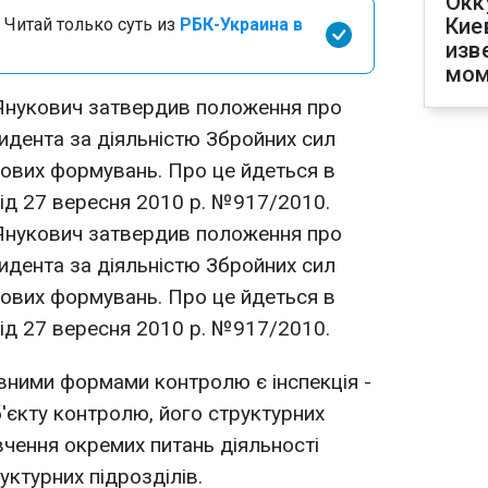
Окк
Кие
 Читай только суть из
РБК-Украина в
изв
мом
 Янукович затвердив положення про
дента за діяльністю Збройних сил
ькових формувань. Про це йдеться в
від 27 вересня 2010 р. №917/2010.
 Янукович затвердив положення про
дента за діяльністю Збройних сил
ькових формувань. Про це йдеться в
від 27 вересня 2010 р. №917/2010.
вними формами контролю є інспекція -
б'єкту контролю, його структурних
ивчення окремих питань діяльності
уктурних підрозділів.