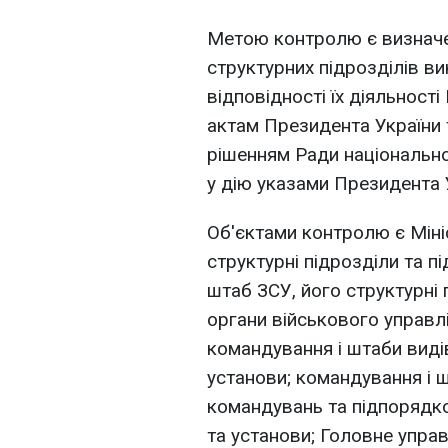
Метою контролю є визначен
структурних підрозділів в
відповідності їх діяльності
актам Президента України т
рішенням Ради національно
у дію указами Президента 
Об'єктами контролю є Міні
структурні підрозділи та п
штаб ЗСУ, його структурні 
органи військового управлі
командування і штаби видів
установи; командування і 
командувань та підпорядков
та установи; Головне упра