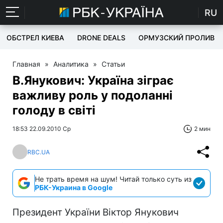
RU
ОБСТРЕЛ КИЕВА
DRONE DEALS
ОРМУЗСКИЙ ПРОЛИВ
Главная
»
Аналитика
»
Статьи
В.Янукович: Україна зіграє
важливу роль у подоланні
голоду в світі
18:53 22.09.2010 Ср
2 мин
RBC.UA
Не трать время на шум! Читай только суть из
РБК-Украина в Google
Президент України Віктор Янукович