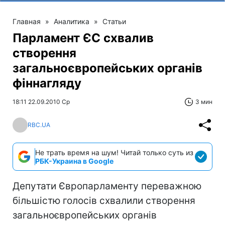
Главная
»
Аналитика
»
Статьи
Парламент ЄС схвалив
створення
загальноєвропейських органів
фіннагляду
18:11 22.09.2010 Ср
3 мин
RBC.UA
Не трать время на шум! Читай только суть из
РБК-Украина в Google
Депутати Європарламенту переважною
більшістю голосів схвалили створення
загальноєвропейських органів