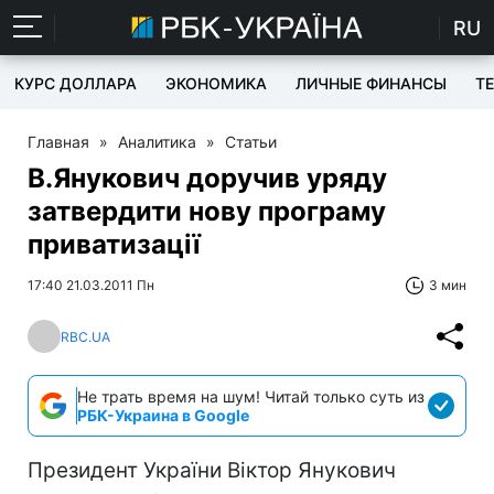
RU
КУРС ДОЛЛАРА
ЭКОНОМИКА
ЛИЧНЫЕ ФИНАНСЫ
T
Главная
»
Аналитика
»
Статьи
В.Янукович доручив уряду
затвердити нову програму
приватизації
17:40 21.03.2011 Пн
3 мин
RBC.UA
Не трать время на шум! Читай только суть из
РБК-Украина в Google
Президент України Віктор Янукович