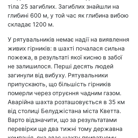
тіла 25 загиблих. Загиблих знайшли на
глибині 600 м, у той час як глибина вибою
складає 1200 м.
У рятувальників немає надії на виявлення
живих гірників: в шахті почалася сильна
пожежа, в результаті якої кисню в забої
не залишилося. Перші десять людей
загинули від вибуху. Рятувальники
припускають, що більшість гірників
померли через отруєння чадним газом.
Аварійна шахта розташовується в 35 км
від столиці Белуджістана міста Кветта.
Варто відзначити, що за результатами
перевірки ще два тижні тому державна
компанія, яка здає шахту приватному