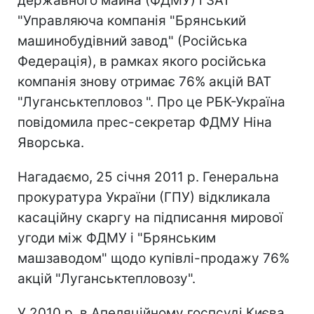
державного майна (ФДМУ) і ЗАТ
"Управляюча компанія "Брянський
машинобудівний завод" (Російська
Федерація), в рамках якого російська
компанія знову отримає 76% акцій ВАТ
"Луганськтепловоз ". Про це РБК-Україна
повідомила прес-секретар ФДМУ Ніна
Яворська.
Нагадаємо, 25 січня 2011 р. Генеральна
прокуратура України (ГПУ) відкликала
касаційну скаргу на підписання мирової
угоди між ФДМУ і "Брянським
машзаводом" щодо купівлі-продажу 76%
акцій "Луганськтепловозу".
У 2010 р. в Апеляційному госпсуді Києва