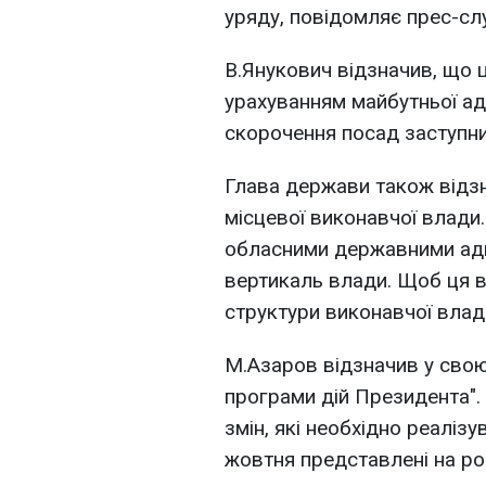
уряду, повідомляє прес-с
В.Янукович відзначив, що ц
урахуванням майбутньої ад
скорочення посад заступни
Глава держави також відзн
місцевої виконавчої влади.
обласними державними адм
вертикаль влади. Щоб ця в
структури виконавчої влади 
М.Азаров відзначив у свою
програми дій Президента". 
змін, які необхідно реалізу
жовтня представлені на ро