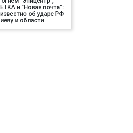
 огнем "Эпицентр",
ETKA и "Новая почта":
 известно об ударе РФ
Киеву и области