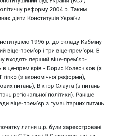
онституційний суд України (КСУ)
олітичну реформу 2004 р. Таким
инає діяти Конституція України
онституцією 1996 р. до складу Кабміну
й віце-прем'єр і три віце-прем'єри. В
ну входять перший віце-прем'єр-
ь віце-прем'єрів - Борис Колесніков (з
Тігіпко (з економічної реформи),
вих питань), Віктор Слаута (з питань
тань регіональної політики). Раніше
сади віце-прем'єр з гуманітарних питань
 початку липня ц.р. були зареєстровані
ення С.Тігіпка і В.Сівковича, які, як