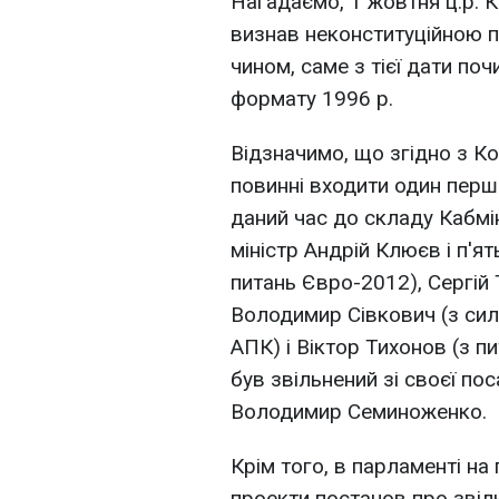
Нагадаємо, 1 жовтня ц.р. К
визнав неконституційною п
чином, саме з тієї дати поч
формату 1996 р.
Відзначимо, що згідно з К
повинні входити один перши
даний час до складу Кабмі
міністр Андрій Клюєв і п'ят
питань Євро-2012), Сергій 
Володимир Сівкович (з сило
АПК) і Віктор Тихонов (з пи
був звільнений зі своєї по
Володимир Семиноженко.
Крім того, в парламенті на
проекти постанов про звільн