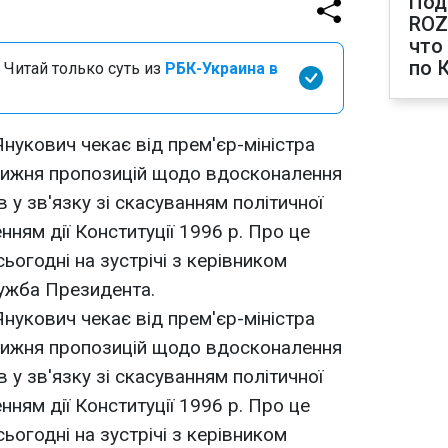
Под
ROZ
что
по 
 Читай только суть из
РБК-Украина в
нукович чекає від прем'єр-міністра
тижня пропозицій щодо вдосконалення
в у зв'язку зі скасуванням політичної
нням дії Конституції 1996 р. Про це
огодні на зустрічі з керівником
лужба Президента.
нукович чекає від прем'єр-міністра
тижня пропозицій щодо вдосконалення
в у зв'язку зі скасуванням політичної
нням дії Конституції 1996 р. Про це
огодні на зустрічі з керівником