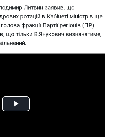
лодимир Литвин заявив, що
дрових ротацій в Кабінеті міністрів ще
голова фракції Партії регіонів (ПР)
, що тільки В.Янукович визначатиме,
вільнений.
Play
Video