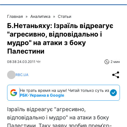
Главная
»
Аналитика
»
Статьи
Б.Нетаньяху: Ізраїль відреагує
"агресивно, відповідально і
мудро" на атаки з боку
Палестини
08:38 24.03.2011 Чт
2 мин
RBC.UA
Не трать время на шум! Читай только суть из
РБК-Украина в Google
Ізраїль відреагує "агресивно,
відповідально і мудро" на атаки з боку
Палестини. Таку заяву зробив прем'єр-