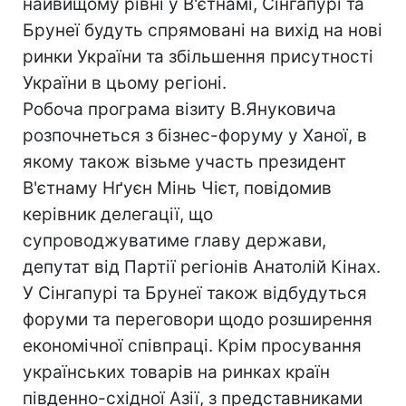
найвищому рівні у В'єтнамі, Сінгапурі та
Брунеї будуть спрямовані на вихід на нові
ринки України та збільшення присутності
України в цьому регіоні.
Робоча програма візиту В.Януковича
розпочнеться з бізнес-форуму у Ханої, в
якому також візьме участь президент
В'єтнаму Нґуєн Мінь Чієт, повідомив
керівник делегації, що
супроводжуватиме главу держави,
депутат від Партії регіонів Анатолій Кінах.
У Сінгапурі та Брунеї також відбудуться
форуми та переговори щодо розширення
економічної співпраці. Крім просування
українських товарів на ринках країн
південно-східної Азії, з представниками