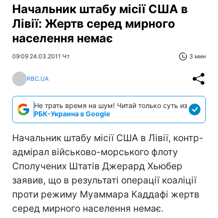
Начальник штабу місії США в
Лівії: Жертв серед мирного
населення немає
09:09 24.03.2011 Чт
3 мин
RBC.UA
Не трать время на шум! Читай только суть из
РБК-Украина в Google
Начальник штабу місії США в Лівії, контр-
адмірал військово-морського флоту
Сполучених Штатів Джерард Хьюбер
заявив, що в результаті операції коаліції
проти режиму Муаммара Каддафі жертв
серед мирного населення немає.