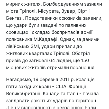
мирних жителя. Бомбардуванням зазнали
міста Тріполі, Місурата, Зувар, Сірт і
Бенгазі. Представники союзників заявили,
що удари були завдані по паливних
сховищах і складах боєприпасів армії
полковника М.Каддафі. Однак, за даними
лівійських ЗМІ, удари припали до
житлових кварталах Тріполі. Обстріл
привів до загибелі 64 людей, ще 150
місцевих жителів отримали поранення.
Нагадаємо, 19 березня 2011 р. коаліція
п'яти західних країн - США, Франції,
Великобританії, Канади та Італії - почала
завдавати ракетних ударів по території
Лівії у відповідності з резолюцією Ради