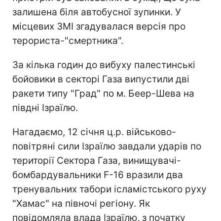
залишена біля автобусної зупинки. У
місцевих ЗМІ згадувалася версія про
терориста-"смертника".
За кілька годин до вибуху палестинські
бойовики в секторі Газа випустили дві
ракети типу "Град" по м. Беер-Шева на
півдні Ізраїлю.
Нагадаємо, 12 січня ц.р. військово-
повітряні сили Ізраїлю завдали ударів по
території Cектора Газа, винищувачі-
бомбардувальники F-16 вразили два
тренувальних табори ісламістського руху
"Хамас" на півночі регіону. Як
повідомляла влада Ізраїлю, з початку