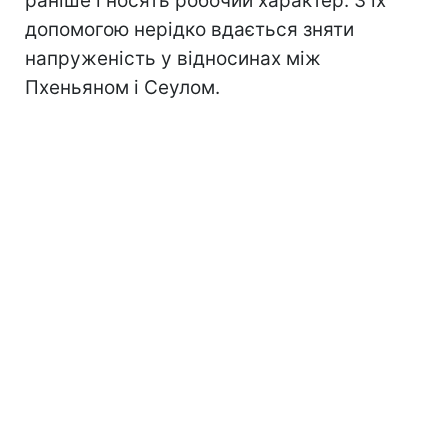
раніше і носять робочий характер. З їх
допомогою нерідко вдається зняти
напруженість у відносинах між
Пхеньяном і Сеулом.