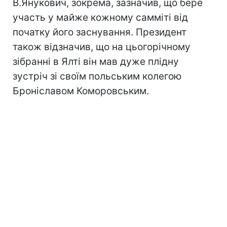
В.Янукович, зокрема, зазначив, що бере
участь у майже кожному самміті від
початку його заснування. Президент
також відзначив, що на цьогорічному
зібранні в Ялті він мав дуже плідну
зустріч зі своїм польським колегою
Броніславом Коморовським.