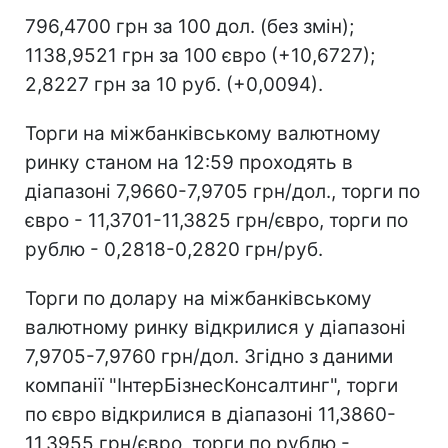
796,4700 грн за 100 дол. (без змін);
1138,9521 грн за 100 євро (+10,6727);
2,8227 грн за 10 руб. (+0,0094).
Торги на міжбанківському валютному
ринку станом на 12:59 проходять в
діапазоні 7,9660-7,9705 грн/дол., торги по
євро - 11,3701-11,3825 грн/євро, торги по
рублю - 0,2818-0,2820 грн/руб.
Торги по долару на міжбанківському
валютному ринку відкрилися у діапазоні
7,9705-7,9760 грн/дол. Згідно з даними
компанії "ІнтерБізнесКонсалтинг", торги
по євро відкрилися в діапазоні 11,3860-
11,3955 грн/євро, торги по рублю -