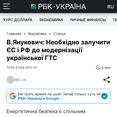
RU
КУРС ДОЛЛАРА
ЭКОНОМИКА
ЛИЧНЫЕ ФИНАНСЫ
T
Главная
»
Аналитика
»
Статьи
В.Янукович: Необхідно залучити
ЄС і РФ до модернізації
української ГТС
10:50 07.04.2011 Чт
3 мин
RBC.UA
Не трать время на шум! Читай только суть из
РБК-Украина в Google
Енергетична безпека є спільним