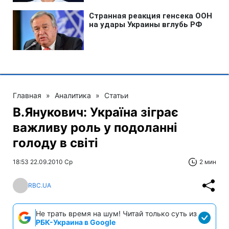
Главная
»
Аналитика
»
Статьи
В.Янукович: Україна зіграє
важливу роль у подоланні
голоду в світі
18:53 22.09.2010 Ср
2 мин
RBC.UA
Не трать время на шум! Читай только суть из
РБК-Украина в Google