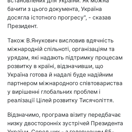
встановлених для України. Як можна
бачити з цього документа, Україна
досягла істотного прогресу", - сказав
Президент.
Також В.Янукович висловив вдячність
міжнародній спільноті, організаціям та
урядам, які надають підтримку процесам
розвитку в країні, відзначивши, що
Україна готова й надалі буде надійним
партнером міжнародного співтовариства
у вирішенні глобальних проблем і
реалізації Цілей розвитку Тисячоліття.
Відзначимо, програма візиту передбачає
низку двосторонніх зустрічей Президента
України. Серед них - з головуючим 65-