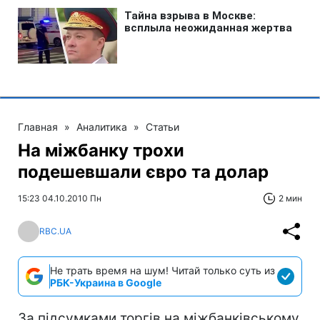
Главная
»
Аналитика
»
Статьи
На міжбанку трохи
подешевшали євро та долар
15:23 04.10.2010 Пн
2 мин
RBC.UA
Не трать время на шум! Читай только суть из
РБК-Украина в Google
За підсумками торгів на міжбанківському