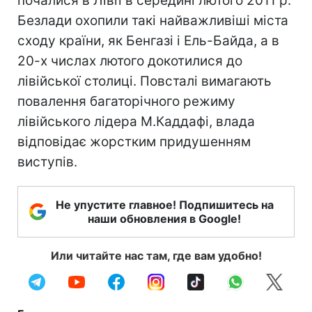
почалися в Лівії в середині лютого 2011 р.
Безлади охопили такі найважливіші міста
сходу країни, як Бенгазі і Ель-Байда, а в
20-х числах лютого докотилися до
лівійської столиці. Повсталі вимагають
повалення багаторічного режиму
лівійського лідера М.Каддафі, влада
відповідає жорстким придушенням
виступів.
Не упустите главное! Подпишитесь на
наши обновления в Google!
Или читайте нас там, где вам удобно!