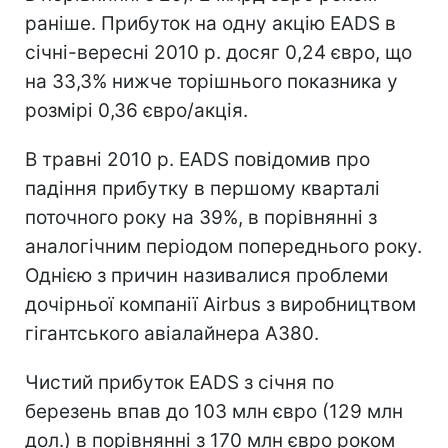
раніше. Прибуток на одну акцію EADS в
січні-вересні 2010 р. досяг 0,24 євро, що
на 33,3% нижче торішнього показника у
розмірі 0,36 євро/акція.
В травні 2010 р. EADS повідомив про
падіння прибутку в першому кварталі
поточного року на 39%, в порівнянні з
аналогічним періодом попереднього року.
Однією з причин називалися проблеми
дочірньої компанії Airbus з виробництвом
гігантського авіалайнера А380.
Чистий прибуток EADS з січня по
березень впав до 103 млн євро (129 млн
дол.) в порівнянні з 170 млн євро роком