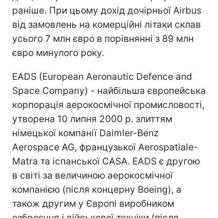
раніше. При цьому дохід дочірньої Airbus
від замовлень на комерційні літаки склав
усього 7 млн євро в порівнянні з 89 млн
євро минулого року.
EADS (European Aeronautic Defence and
Space Company) - найбільша європейська
корпорація аерокосмічної промисловості,
утворена 10 липня 2000 р. злиттям
німецької компанії Daimler-Benz
Aerospace AG, французької Aerospatiale-
Matra та іспанської CASA. EADS є другою
в світі за величиною аерокосмічної
компанією (після концерну Boeing), а
також другим у Європі виробником
озброєння і військової техніки (після