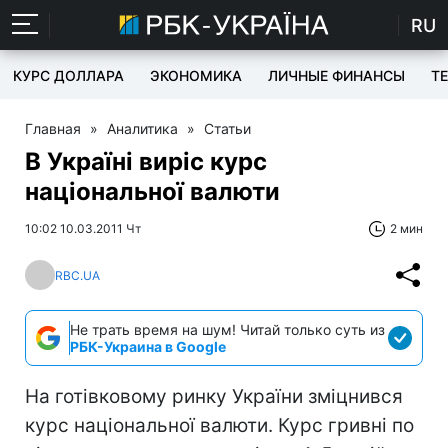
RU
КУРС ДОЛЛАРА
ЭКОНОМИКА
ЛИЧНЫЕ ФИНАНСЫ
T
Главная
»
Аналитика
»
Статьи
В Україні виріс курс
національної валюти
10:02 10.03.2011 Чт
2 мин
RBC.UA
Не трать время на шум! Читай только суть из
РБК-Украина в Google
На готівковому ринку України зміцнився
курс національної валюти. Курс гривні по