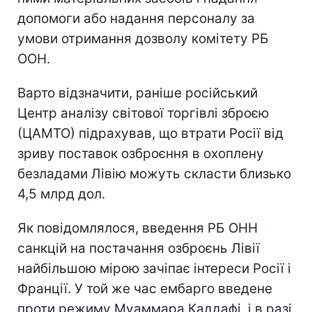
допомоги або надання персоналу за
умови отримання дозволу комітету РБ
ООН.
Варто відзначити, раніше російський
Центр аналізу світової торгівлі зброєю
(ЦАМТО) підрахував, що втрати Росії від
зриву поставок озброєння в охоплену
безладами Лівію можуть скласти близько
4,5 млрд дол.
Як повідомлялося, введення РБ ОНН
санкцій на постачання озброєнь Лівії
найбільшою мірою зачіпає інтереси Росії і
Франції. У той же час ембарго введене
проти режиму Муаммара Каддафі, і в разі