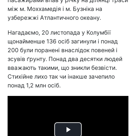
пасажирами впав у річку на ділянці траси
між м. Моххамедія і м. Бузніка на
узбережжі Атлантичного океану.
Нагадаємо, 20 листопада у Колумбії
щонайменше 136 осіб загинули і понад
200 були поранені внаслідок повеней і
зсувів ґрунту. Понад два десятки людей
вважають такими, що зникли безвісти.
Стихійне лихо так чи інакше зачепило
понад 1,2 млн осіб.