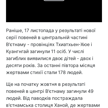
Play
Video
Раніше, 17 листопада у результаті нової
серії повеней в центральній частині
В'єтнаму - провінціях Тхиатхьен-Хюе і
Куангнгай загинули 11 осіб. У числі
загиблих виявилися двоє дітей - двох і
десяти років. За останні півтора місяця
жертвами стихії стали 178 людей.
Ще на початку жовтня в результаті
повеней в центрі В'єтнаму загинули 49
людей. Від паводків постраждала
в'єтнамська столиця Ханой, де жертвами