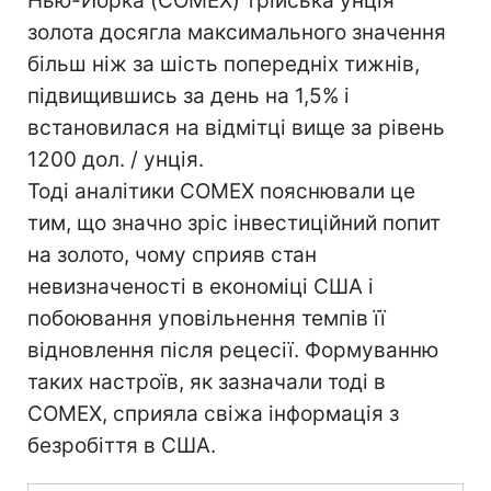
Нью-Йорка (COMEX) трійська унція
золота досягла максимального значення
більш ніж за шість попередніх тижнів,
підвищившись за день на 1,5% і
встановилася на відмітці вище за рівень
1200 дол. / унція.
Тоді аналітики COMEX пояснювали це
тим, що значно зріс інвестиційний попит
на золото, чому сприяв стан
невизначеності в економіці США і
побоювання уповільнення темпів її
відновлення після рецесії. Формуванню
таких настроїв, як зазначали тоді в
COMEX, сприяла свіжа інформація з
безробіття в США.