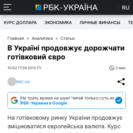
RU
КУРС ДОЛЛАРА
ЭКОНОМИКА
ЛИЧНЫЕ ФИНАНСЫ
T
Главная
»
Аналитика
»
Статьи
В Україні продовжує дорожчати
готівковий євро
10:02 17.09.2010 Пт
2 мин
RBC.UA
Не трать время на шум! Читай только суть из
РБК-Украина в Google
На готівковому ринку України продовжує
зміцнюватися європейська валюта. Курс