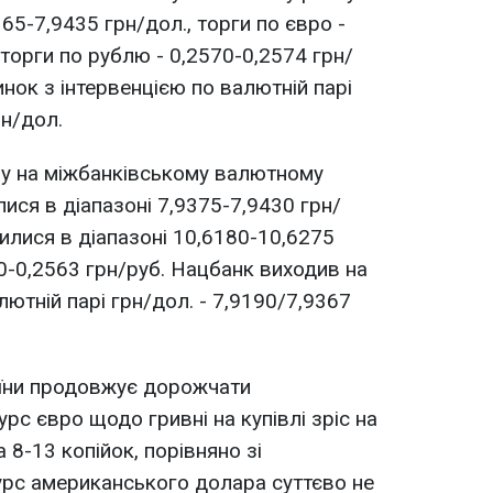
365-7,9435 грн/дол., торги по євро -
торги по рублю - 0,2570-0,2574 грн/
нок з інтервенцією по валютній парі
рн/дол.
ру на міжбанківському валютному
ися в діапазоні 7,9375-7,9430 грн/
илися в діапазоні 10,6180-10,6275
60-0,2563 грн/руб. Нацбанк виходив на
лютній парі грн/дол. - 7,9190/7,9367
аїни продовжує дорожчати
рс євро щодо гривні на купівлі зріс на
а 8-13 копійок, порівняно зі
урс американського долара суттєво не