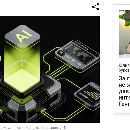
Юлия
руков
За 
не 
дав
инт
Ген
даже для новичков (иллюстрация: ИИ)