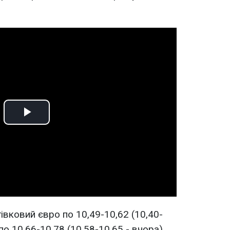
Play
Video
івковий євро по 10,49-10,62 (10,40-
по 10,66-10,78 (10,58-10,65 - вчора)