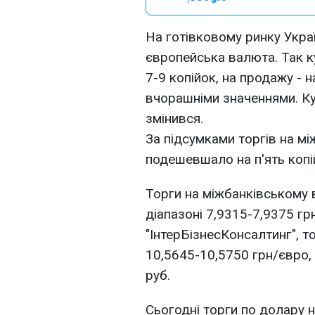
На готівковому ринку Укр
європейська валюта. Так ку
7-9 копійок, на продажу - н
вчорашніми значеннями. К
змінився.
За підсумками торгів на м
подешевшало на п'ять копі
Торги на міжбанківському
діапазоні 7,9315-7,9375 гр
"ІнтерБізнесКонсалтинг", т
10,5645-10,5750 грн/євро, 
руб.
Сьогодні торги по долару 