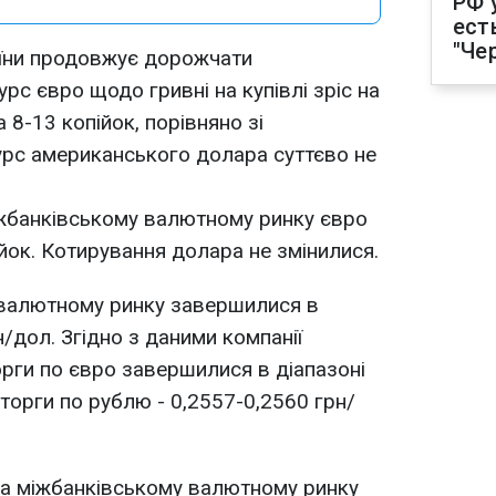
РФ 
ест
"Че
аїни продовжує дорожчати
рс євро щодо гривні на купівлі зріс на
а 8-13 копійок, порівняно зі
урс американського долара суттєво не
іжбанківському валютному ринку євро
йок. Котирування долара не змінилися.
 валютному ринку завершилися в
н/дол. Згідно з даними компанії
орги по євро завершилися в діапазоні
торги по рублю - 0,2557-0,2560 грн/
на міжбанківському валютному ринку