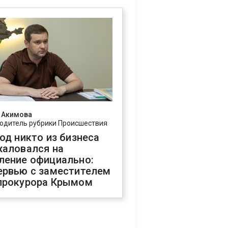
 Акимова
одитель рубрики Происшествия
год никто из бизнеса
жаловался на
ление официально:
ервью с заместителем
прокурора Крымом