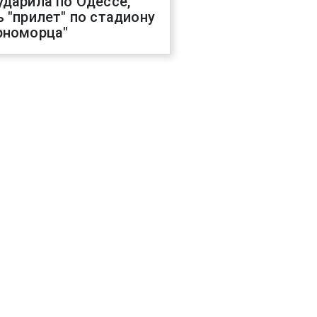
ударила по Одессе,
ь "прилет" по стадиону
рноморца"