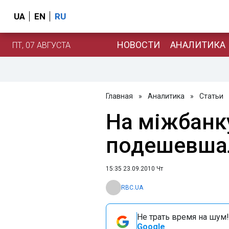
UA
EN
RU
НОВОСТИ
АНАЛИТИКА
ПТ, 07 АВГУСТА
Главная
»
Аналитика
»
Статьи
На міжбанк
подешевша
15:35 23.09.2010 Чт
RBC.UA
Не трать время на шум!
Google