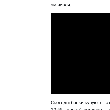
змінився.
Сьогодні банки купують гот
10,55 - вчора), продають - 