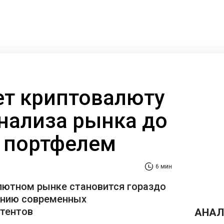
ает криптовалюту
анализа рынка до
 портфелем
6 мин
лютном рынке становится гораздо
ению современных
стентов
АНАЛ