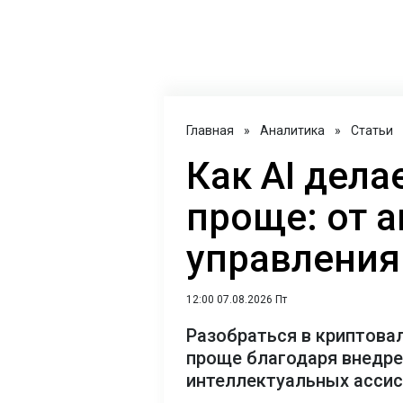
Главная
»
Аналитика
»
Статьи
Как AI дел
проще: от 
управления
12:00 07.08.2026 Пт
Разобраться в криптова
проще благодаря внедр
интеллектуальных асси