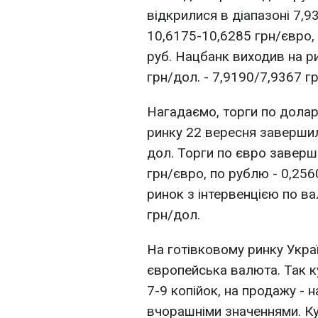
відкрилися в діапазоні 7,9
10,6175-10,6285 грн/євро, 
руб. Нацбанк виходив на ри
грн/дол. - 7,9190/7,9367 г
Нагадаємо, торги по дола
ринку 22 вересня завершил
дол. Торги по євро заверш
грн/євро, по рублю - 0,25
ринок з інтервенцією по ва
грн/дол.
На готівковому ринку Укр
європейська валюта. Так ку
7-9 копійок, на продажу - н
вчорашніми значеннями. К