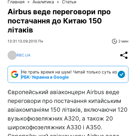
Главная
»
Аналитика
»
Статьи
Airbus веде переговори про
постачання до Китаю 150
літаків
13:31 13.09.2010 Пн
2 мин
RBC.UA
Не трать время на шум! Читай только суть из
РБК-Украина в Google
Європейський авіаконцерн Airbus веде
переговори про постачання китайським
авіакомпаніям 150 літаків, включаючи 120
вузькофюзеляжних A320, а також 20
широкофюзеляжних A330 і A350.