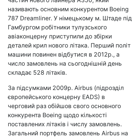
частин нового лайнера A350, який
називають основним конкурентом Boeing
787 Dreamliner. У німецькому м. Штаде під
Гамбургом робітники тулузського
авіаконцерну приступили до збірки
деталей крил нового літака. Перший політ
машини повинен відбутися в 2012р., а
число замовлень на сьогоднішній день
складає 528 літаків.
За підсумками 2009р. Airbus (підрозділ
європейського концерну EADS) в
черговий раз обійшов свого основного
конкурента Boeing щодо кількості
поставлених літаків і числу замовлень.
Загальний портфель замовлень Airbus на