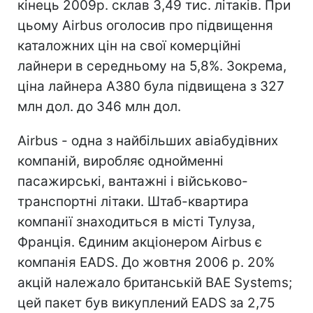
кінець 2009р. склав 3,49 тис. літаків. При
цьому Airbus оголосив про підвищення
каталожних цін на свої комерційні
лайнери в середньому на 5,8%. Зокрема,
ціна лайнера A380 була підвищена з 327
млн дол. до 346 млн дол.
Airbus - одна з найбільших авіабудівних
компаній, виробляє однойменні
пасажирські, вантажні і військово-
транспортні літаки. Штаб-квартира
компанії знаходиться в місті Тулуза,
Франція. Єдиним акціонером Airbus є
компанія EADS. До жовтня 2006 р. 20%
акцій належало британській BAE Systems;
цей пакет був викуплений EADS за 2,75