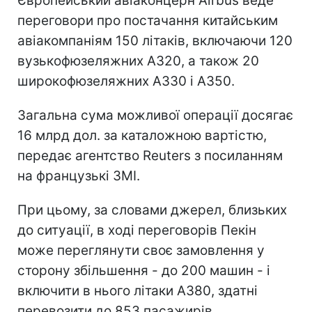
Європейський авіаконцерн Airbus веде
переговори про постачання китайським
авіакомпаніям 150 літаків, включаючи 120
вузькофюзеляжних A320, а також 20
широкофюзеляжних A330 і A350.
Загальна сума можливої операції досягає
16 млрд дол. за каталожною вартістю,
передає агентство Reuters з посиланням
на французькі ЗМІ.
При цьому, за словами джерел, близьких
до ситуації, в ході переговорів Пекін
може переглянути своє замовлення у
сторону збільшення - до 200 машин - і
включити в нього літаки A380, здатні
перевозити до 853 пасажирів.