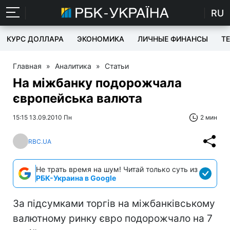
RU
КУРС ДОЛЛАРА
ЭКОНОМИКА
ЛИЧНЫЕ ФИНАНСЫ
T
Главная
»
Аналитика
»
Статьи
На міжбанку подорожчала
європейська валюта
15:15 13.09.2010 Пн
2 мин
RBC.UA
Не трать время на шум! Читай только суть из
РБК-Украина в Google
За підсумками торгів на міжбанківському
валютному ринку євро подорожчало на 7