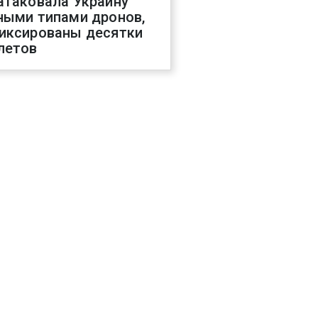
атаковала Украину
ными типами дронов,
иксированы десятки
летов