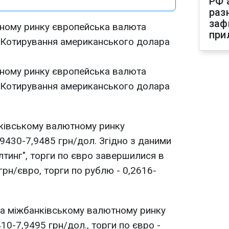
РФ 
раз
заф
ному ринку європейська валюта
при
. Котирування американського долара
ному ринку європейська валюта
. Котирування американського долара
нківському валютному ринку
,9430-7,9485 грн/дол. Згідно з даними
лтинг", торги по євро завершилися в
грн/євро, торги по рублю - 0,2616-
на міжбанківському валютному ринку
410-7,9495 грн/дол., торги по євро -