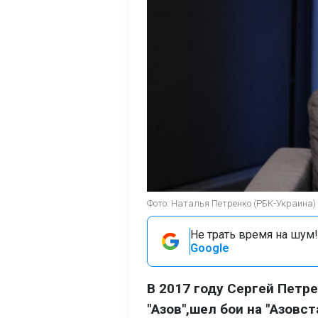
Фото: Наталья Петренко (РБК-Украина)
Не трать время на шум!
Google
В 2017 году Сергей Петр
"Азов",шел бои на "Азовст