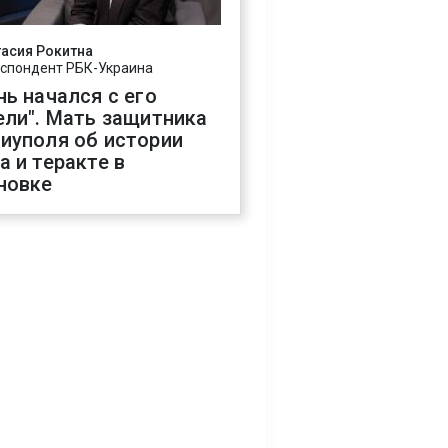
асия Рокитна
спондент РБК-Украина
нь начался с его
ели". Мать защитника
иуполя об истории
а и теракте в
новке