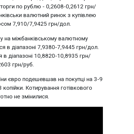
торги по рублю - 0,2608-0,2612 грн/
нківськи валютний ринок з купівлею
сом 7,910/7,9425 грн/дол.
ру на міжбанківському валютному
я в діапазоні 7,9380-7,9445 грн/дол.
 в діапазоні 10,8820-10,8935 грн/
2603 грн/руб.
їни євро подешевшав на покупці на 3-9
-3 копійки. Котирування готівкового
отно не змінилися.