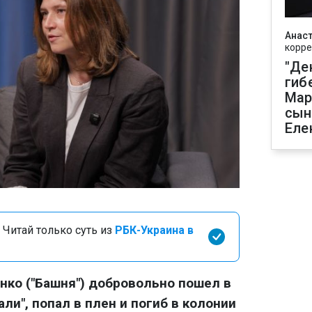
Анаст
корре
"Де
гиб
Мар
сын
Еле
 Читай только суть из
РБК-Украина в
енко ("Башня") добровольно пошел в
али", попал в плен и погиб в колонии