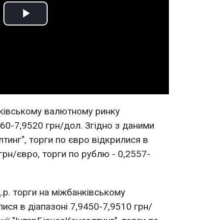
Play
Video
нківському валютному ринку
460-7,9520 грн/дол. Згідно з даними
лтинг", торги по євро відкрилися в
грн/євро, торги по рублю - 0,2557-
.р. торги на міжбанківському
ся в діапазоні 7,9450-7,9510 грн/