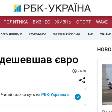
ПОЛИТИКА
БИЗНЕС
ЖИЗНЬ
СПОРТ
WAVE
КУРС ДОЛЛАРА
ЭКОНОМИКА
ЛИЧНЫЕ ФИНАНСЫ
TECH
MILTECH
НОВО
подешевшав євро
2 мин
 Читай только суть из
РБК-Украина в