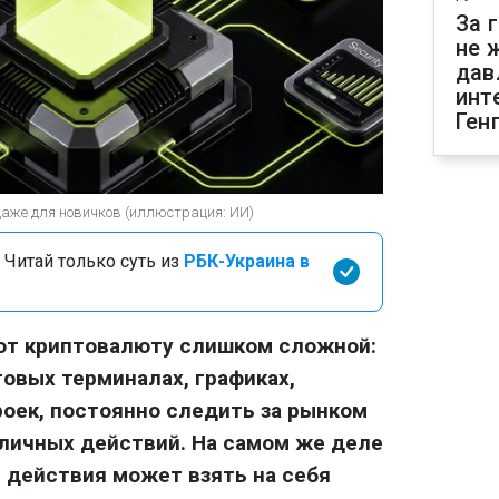
За 
не 
дав
инт
Ген
даже для новичков (иллюстрация: ИИ)
 Читай только суть из
РБК-Украина в
ают криптовалюту слишком сложной:
говых терминалах, графиках,
роек, постоянно следить за рынком
личных действий. На самом же деле
 действия может взять на себя