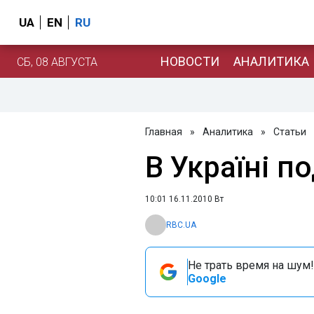
UA
EN
RU
НОВОСТИ
АНАЛИТИКА
СБ, 08 АВГУСТА
Главная
»
Аналитика
»
Статьи
В Україні 
10:01 16.11.2010 Вт
RBC.UA
Не трать время на шум!
Google