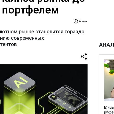
 портфелем
6 мин
лютном рынке становится гораздо
ению современных
стентов
АНАЛ
Юлия
руков