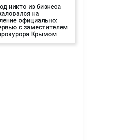
год никто из бизнеса
жаловался на
ление официально:
ервью с заместителем
прокурора Крымом