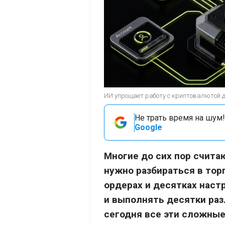
ИИ упрощает работу с криптовалютой 
Не трать время на шум!
Google
Многие до сих пор счит
нужно разбираться в тор
ордерах и десятках наст
и выполнять десятки раз
сегодня все эти сложные