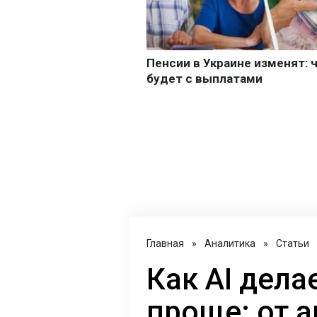
Главная
»
Аналитика
»
Статьи
Как AI дел
проще: от 