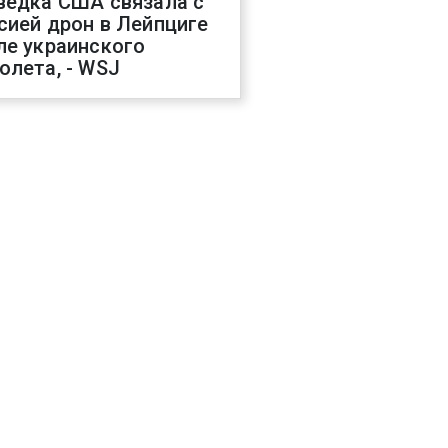
ведка США связала с
сией дрон в Лейпциге
ле украинского
олета, - WSJ