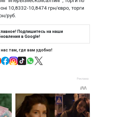
нії "ІнтерБізнесКонсалтинг", торги по
оні 10,8332-10,8474 грн/євро, торги
рн/руб.
главное! Подпишитесь на наши
новления в Google!
 нас там, где вам удобно!