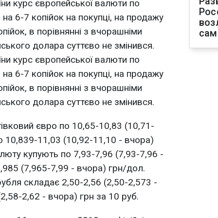
Раз
їни курс європейської валюти по
Рос
на 6-7 копійок на покупці, на продажу
воз
пійок, в порівнянні з вчорашніми
сам
ського долара суттєво не змінився.
їни курс європейської валюти по
на 6-7 копійок на покупці, на продажу
пійок, в порівнянні з вчорашніми
ського долара суттєво не змінився.
івковий євро по 10,65-10,83 (10,71-
о 10,839-11,03 (10,92-11,10 - вчора)
юту купують по 7,93-7,96 (7,93-7,96 -
,985 (7,965-7,99 - вчора) грн/дол.
убля складає 2,50-2,56 (2,50-2,573 -
2,58-2,62 - вчора) грн за 10 руб.