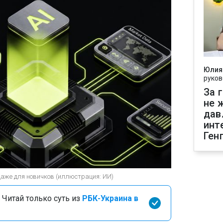
Юлия
руков
За 
не 
дав
инт
Ген
даже для новичков (иллюстрация: ИИ)
 Читай только суть из
РБК-Украина в