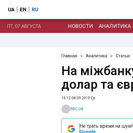
UA
EN
RU
НОВОСТИ
АНАЛИТИКА
ПТ, 07 АВГУСТА
Главная
»
Аналитика
»
Статьи
На міжбанк
долар та єв
15:12 08.09.2010 Ср
RBC.UA
Не трать время на шум!
Google