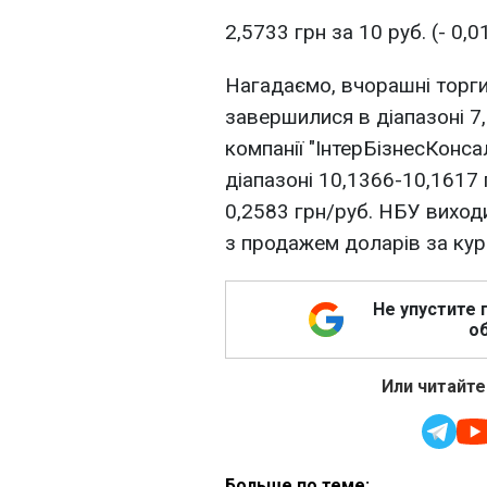
2,5733 грн за 10 руб. (- 0,0
Нагадаємо, вчорашні торг
завершилися в діапазоні 7
компанії "ІнтерБізнесКонса
діапазоні 10,1366-10,1617 
0,2583 грн/руб. НБУ виход
з продажем доларів за кур
Не упустите 
об
Или читайте
Больше по теме: