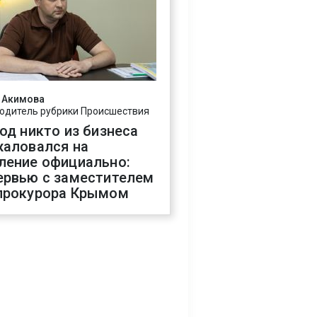
 Акимова
одитель рубрики Происшествия
год никто из бизнеса
жаловался на
ление официально:
ервью с заместителем
прокурора Крымом