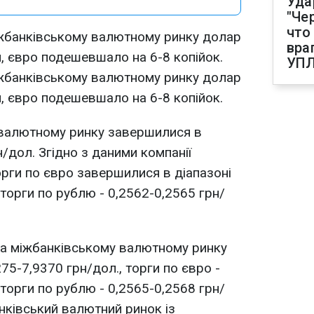
Уда
"Че
что
іжбанківському валютному ринку долар
вра
, євро подешевшало на 6-8 копійок.
УП
іжбанківському валютному ринку долар
, євро подешевшало на 6-8 копійок.
 валютному ринку завершилися в
н/дол. Згідно з даними компанії
орги по євро завершилися в діапазоні
торги по рублю - 0,2562-0,2565 грн/
на міжбанківському валютному ринку
275-7,9370 грн/дол., торги по євро -
торги по рублю - 0,2565-0,2568 грн/
нківський валютний ринок із