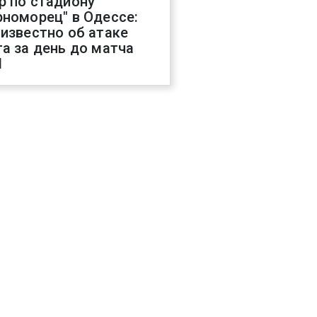
р по стадиону
рноморец" в Одессе:
 известно об атаке
га за день до матча
Л