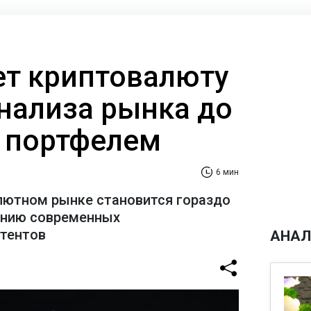
ает криптовалюту
анализа рынка до
 портфелем
6 мин
лютном рынке становится гораздо
ению современных
стентов
АНАЛ