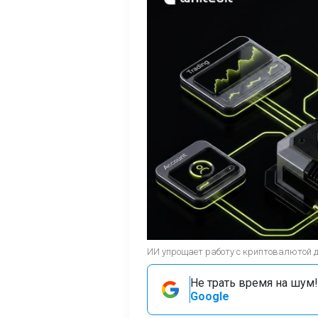
ИИ упрощает работу с криптовалютой 
Не трать время на шум!
Google