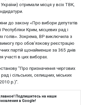
 України) отримали місця у всіх ТВК,
андидатури.
міни до закону «Про вибори депутатів
 Республіки Крим, місцевих рад і
их голів». Зокрема, ВР виключила з
 вимогу про обов'язкову реєстрацію
ичних партій щонайменше за 365 днів
я участі в цих виборах.
постанову "Про призначення чергових
 рад і сільських, селищних, міських
2010 р.)".
главное! Подпишитесь на наши
новления в Google!