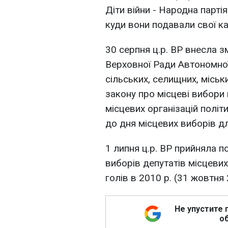
Діти війни - Народна партія
куди вони подавали свої к
30 серпня ц.р. ВР внесла з
Верховної Ради Автономної
сільських, селищних, міськ
закону про місцеві вибори
місцевих організацій політ
до дня місцевих виборів дл
1 липня ц.р. ВР прийняла 
виборів депутатів місцевих
голів в 2010 р. (31 жовтня 
Не упустите 
об