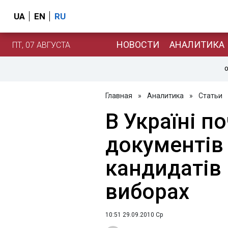
UA
EN
RU
НОВОСТИ
АНАЛИТИКА
ПТ, 07 АВГУСТА
О
Главная
»
Аналитика
»
Статьи
В Україні п
документів
кандидатів 
виборах
10:51 29.09.2010 Ср