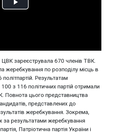
Play
Video
. ЦВК зареєструвала 670 членів ТВК.
ла жеребкування по розподілу місць в
 політпартій. Результатам
 100 з 116 політичних партій отримали
К. Повнота цього представництва
кандидатів, представлених до
результатів жеребкування. Зокрема,
х за результатами жеребкування
партія, Патріотична партія України і