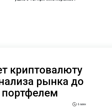
ает криптовалюту
анализа рынка до
 портфелем
6 мин