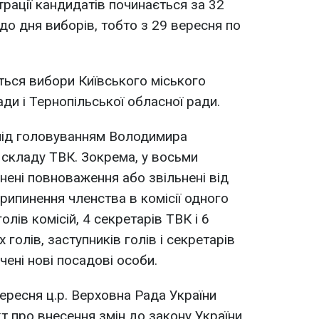
рації кандидатів починається за 32
і до дня виборів, тобто з 29 вересня по
ься вибори Київського міського
ади і Тернопільської обласної ради.
під головуванням Володимира
складу ТВК. Зокрема, у восьми
нені повноваження або звільнені від
рипинення членства в комісії одного
олів комісій, 4 секретарів ТВК і 6
 голів, заступників голів і секретарів
чені нові посадові особи.
ересня ц.р. Верховна Рада України
т про внесення змін до закону України