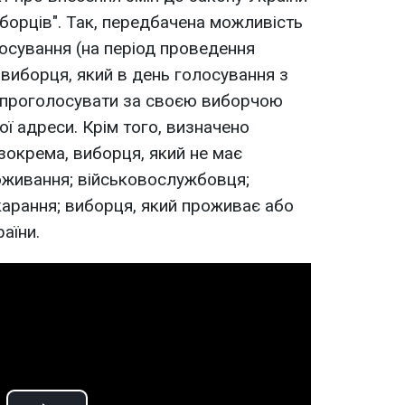
орців". Так, передбачена можливість
лосування (на період проведення
виборця, який в день голосування з
 проголосувати за своєю виборчою
ї адреси. Крім того, визначено
зокрема, виборця, який не має
оживання; військовослужбовця;
карання; виборця, який проживає або
аїни.