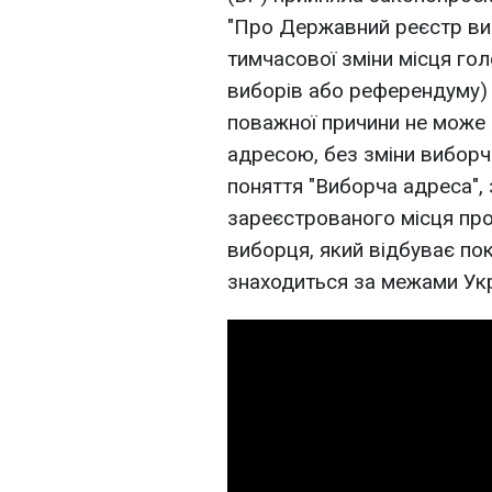
"Про Державний реєстр виб
тимчасової зміни місця го
виборів або референдуму) 
поважної причини не може
адресою, без зміни виборчо
поняття "Виборча адреса", 
зареєстрованого місця пр
виборця, який відбуває по
знаходиться за межами Укр