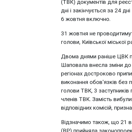
(ТВК) документів для реєст
дні і закінчується за 24 дн
6 жовтня включно.
31 жовтня не проводитимут
голови, Київської міської р
Двома днями раніше ЦВК 
Шаповала внесла зміни до 
регіонах достроково припи
виконання обов'язків без п
голови ТВК, 3 заступників г
членів ТВК. Замість вибулих
відповідних комісій, призна
Відзначимо також, що 21 в
(ВР) прийняла законопроек