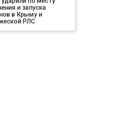
 ударили по месту
нения и запуска
нов в Крыму и
жеской РЛС