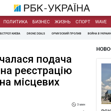
ПОЛИТИКА
БИЗНЕС
ЖИЗНЬ
СПОРТ
WAVE
БСТРЕЛ КИЕВА
DRONE DEALS
ОРМУЗСКИЙ ПРОЛИВ
ВОЙНА В УКРАИ
НОВО
очалася подача
 на реєстрацію
на місцевих
3 мин