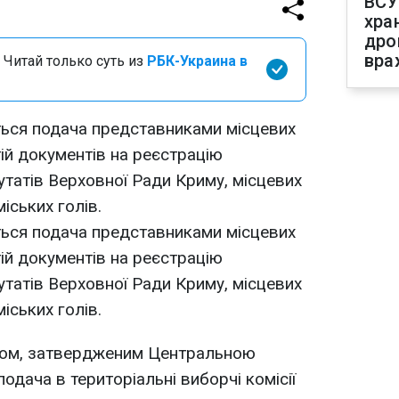
ВСУ
хра
дро
вра
 Читай только суть из
РБК-Украина в
ється подача представниками місцевих
тій документів на реєстрацію
утатів Верховної Ради Криму, місцевих
міських голів.
ється подача представниками місцевих
тій документів на реєстрацію
утатів Верховної Ради Криму, місцевих
міських голів.
ном, затвердженим Центральною
одача в територіальні виборчі комісії