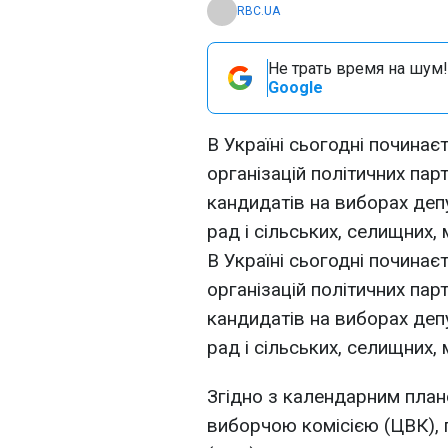
RBC.UA
Не трать время на шум!
Google
В Україні сьогодні почина
організацій політичних пар
кандидатів на виборах деп
рад і сільських, селищних, 
В Україні сьогодні почина
організацій політичних пар
кандидатів на виборах деп
рад і сільських, селищних, 
Згідно з календарним пла
виборчою комісією (ЦВК), п