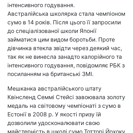
інтенсивного годування.
Австралійська школярка стала чемпіоном
сумо в 14 років. Після цього її запросили
до спеціалізованої школи Японії
займатися цим видом боротьби. Проте
дівчинка втекла звідти через деякий час,
так як не винесла занадто калорійного та
інтенсивного годування, повідомляє РБК з
посиланням на британські ЗМІ.
Мешканка австралійського штату
Квінсленд Семмі Стейсі завоювала золоту
медаль на світовому чемпіонаті з сумо в
Естонії в 2008 р. У якості призу їй
дозволили удосконалювати свою
майстерність в школі сумо Тотторі Йохоку