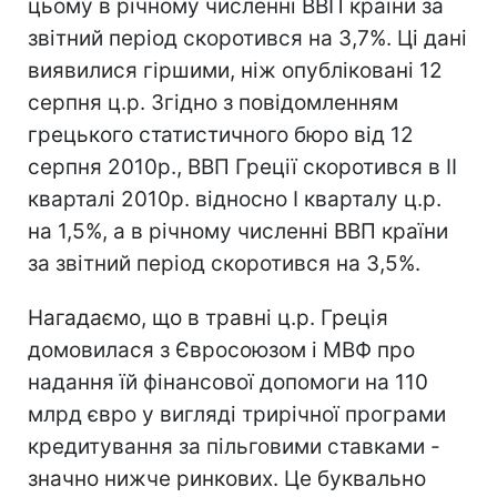
цьому в річному численні ВВП країни за
звітний період скоротився на 3,7%. Ці дані
виявилися гіршими, ніж опубліковані 12
серпня ц.р. Згідно з повідомленням
грецького статистичного бюро від 12
серпня 2010р., ВВП Греції скоротився в II
кварталі 2010р. відносно I кварталу ц.р.
на 1,5%, а в річному численні ВВП країни
за звітний період скоротився на 3,5%.
Нагадаємо, що в травні ц.р. Греція
домовилася з Євросоюзом і МВФ про
надання їй фінансової допомоги на 110
млрд євро у вигляді трирічної програми
кредитування за пільговими ставками -
значно нижче ринкових. Це буквально