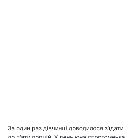
За один раз дівчинці доводилося з'їдати
до п'яти порцій. У день юна спортсменка