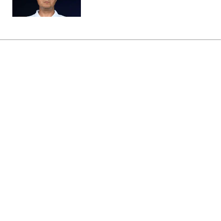
Главная
»
Аналитика
»
Статьи
В Україні доходи населення у ІІ
кварталі 2010 р. зросли на 17,8%
14:42 30.09.2010 Чт
2 мин
RBC.UA
Не трать время на шум! Читай только суть из
РБК-Украина в Google
В Україні у ІI кварталі 2010 р. порівняно з
відповідним періодом попереднього року