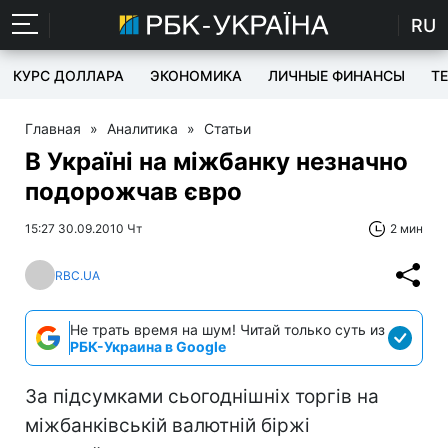
RU
КУРС ДОЛЛАРА
ЭКОНОМИКА
ЛИЧНЫЕ ФИНАНСЫ
T
Главная
»
Аналитика
»
Статьи
В Україні на міжбанку незначно
подорожчав євро
15:27 30.09.2010 Чт
2 мин
RBC.UA
Не трать время на шум! Читай только суть из
РБК-Украина в Google
За підсумками сьогоднішніх торгів на
міжбанківській валютній біржі