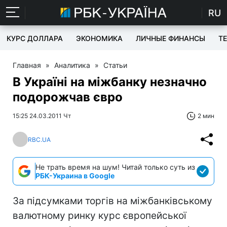
RU
КУРС ДОЛЛАРА
ЭКОНОМИКА
ЛИЧНЫЕ ФИНАНСЫ
T
Главная
»
Аналитика
»
Статьи
В Україні на міжбанку незначно
подорожчав євро
15:25 24.03.2011 Чт
2 мин
RBC.UA
Не трать время на шум! Читай только суть из
РБК-Украина в Google
За підсумками торгів на міжбанківському
валютному ринку курс європейської