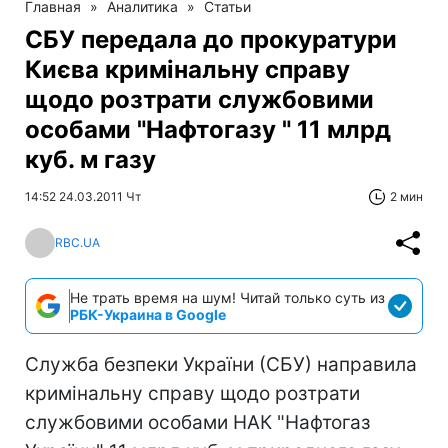
Главная
»
Аналитика
»
Статьи
СБУ передала до прокуратури
Києва кримінальну справу
щодо розтрати службовими
особами "Нафтогазу " 11 млрд
куб. м газу
14:52 24.03.2011 Чт
2 мин
RBC.UA
Не трать время на шум! Читай только суть из
РБК-Украина в Google
Служба безпеки України (СБУ) направила
кримінальну справу щодо розтрати
службовими особами НАК "Нафтогаз