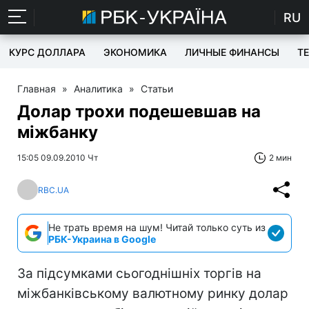
RU
КУРС ДОЛЛАРА
ЭКОНОМИКА
ЛИЧНЫЕ ФИНАНСЫ
T
Главная
»
Аналитика
»
Статьи
Долар трохи подешевшав на
міжбанку
15:05 09.09.2010 Чт
2 мин
RBC.UA
Не трать время на шум! Читай только суть из
РБК-Украина в Google
За підсумками сьогоднішніх торгів на
міжбанківському валютному ринку долар