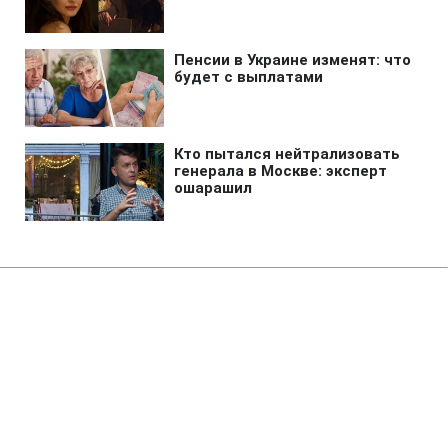
Главная
»
Аналитика
»
Статьи
В. Литвин: Податковий кодекс
може бути прийнятий в жовтні,
а бюджет-2011 - у грудні
12:52 09.09.2010 Чт
2 мин