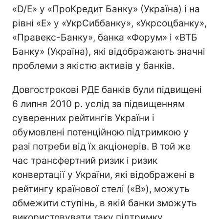
«D/E» у «ПроКредит Банку» (Україна) і на
рівні «E» у «УкрСиббанку», «Укрсоцбанку»,
«Правекс-Банку», банка «Форум» і «ВТБ
Банку» (Україна), які відображають значні
проблеми з якістю активів у банків.
Довгострокові РДЕ банків були підвищені
6 липня 2010 р. услід за підвищенням
суверенних рейтингів України і
обумовлені потенційною підтримкою у
разі потреби від їх акціонерів. В той же
час трансфертний ризик і ризик
конвертації у України, які відображені в
рейтингу країнової стелі («B»), можуть
обмежити ступінь, в якій банки зможуть
використовувати таку підтримку.