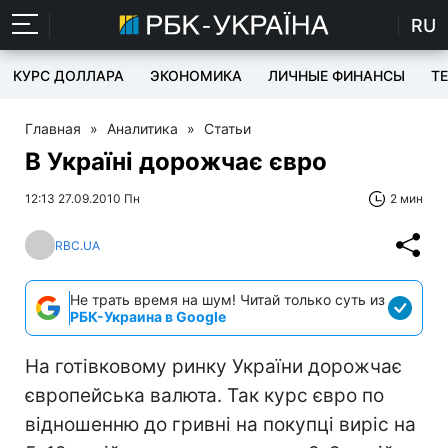
RU
КУРС ДОЛЛАРА
ЭКОНОМИКА
ЛИЧНЫЕ ФИНАНСЫ
T
Главная
»
Аналитика
»
Статьи
В Україні дорожчає євро
12:13 27.09.2010 Пн
2 мин
RBC.UA
Не трать время на шум! Читай только суть из
РБК-Украина в Google
На готівковому ринку України дорожчає
європейська валюта. Так курс євро по
відношенню до гривні на покупці виріс на