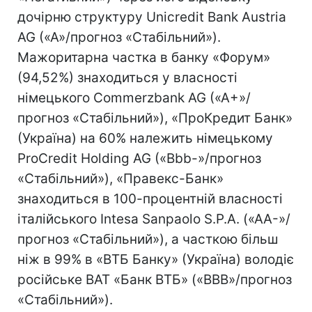
дочірню структуру Unicredit Bank Austria
AG («A»/прогноз «Стабільний»).
Мажоритарна частка в банку «Форум»
(94,52%) знаходиться у власності
німецького Commerzbank AG («A+»/
прогноз «Стабільний»), «ПроКредит Банк»
(Україна) на 60% належить німецькому
ProCredit Holding AG («Bbb-»/прогноз
«Стабільний»), «Правекс-Банк»
знаходиться в 100-процентній власності
італійського Intesa Sanpaolo S.P.A. («AA-»/
прогноз «Стабільний»), а часткою більш
ніж в 99% в «ВТБ Банку» (Україна) володіє
російське ВАТ «Банк ВТБ» («BBB»/прогноз
«Стабільний»).