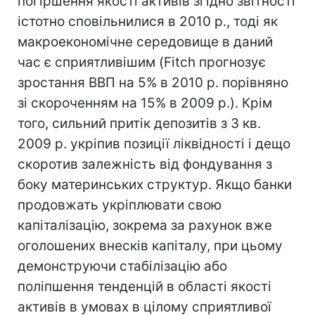
погіршення якості активів згідно звітності
істотно сповільнилися в 2010 р., тоді як
макроекономічне середовище в даний
час є сприятливішим (Fitch прогнозує
зростання ВВП на 5% в 2010 р. порівняно
зі скороченням на 15% в 2009 р.). Крім
того, сильний притік депозитів з 3 кв.
2009 р. укріпив позиції ліквідності і дещо
скоротив залежність від фондування з
боку материнських структур. Якщо банки
продовжать укріплювати свою
капіталізацію, зокрема за рахунок вже
оголошених внесків капіталу, при цьому
демонструючи стабілізацію або
поліпшення тенденцій в області якості
активів в умовах в цілому сприятливої