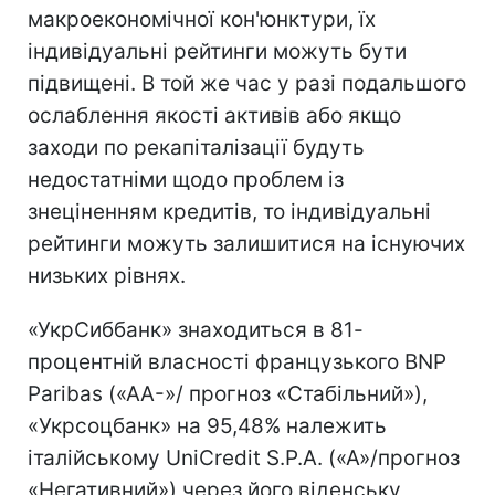
макроекономічної кон'юнктури, їх
індивідуальні рейтинги можуть бути
підвищені. В той же час у разі подальшого
ослаблення якості активів або якщо
заходи по рекапіталізації будуть
недостатніми щодо проблем із
знеціненням кредитів, то індивідуальні
рейтинги можуть залишитися на існуючих
низьких рівнях.
«УкрСиббанк» знаходиться в 81-
процентній власності французького BNP
Paribas («AA-»/ прогноз «Стабільний»),
«Укрсоцбанк» на 95,48% належить
італійському UniCredit S.P.A. («A»/прогноз
«Негативний») через його віденську