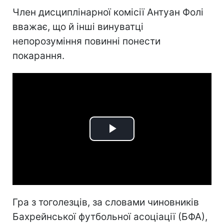
Член дисциплінарної комісії Антуан Фолі
вважає, що й інші винуватці
непорозуміння повинні понести
покарання.
Play
Video
Гра з тоголезців, за словами чиновників
Бахрейнської футбольної асоціації (БФА),