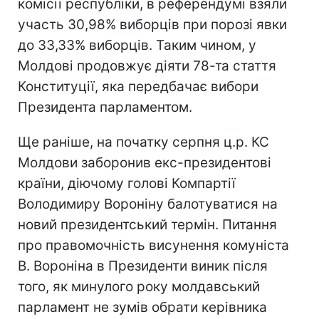
комісії республіки, в референдумі взяли
участь 30,98% виборців при порозі явки
до 33,33% виборців. Таким чином, у
Молдові продовжує діяти 78-та стаття
Конституції, яка передбачає вибори
Президента парламентом.
Ще раніше, на початку серпня ц.р. КС
Молдови заборонив екс-президентові
країни, діючому голові Компартії
Володимиру Вороніну балотуватися на
новий президентський термін. Питання
про правомочність висунення комуніста
В. Вороніна в Президенти виник після
того, як минулого року молдавський
парламент не зумів обрати керівника