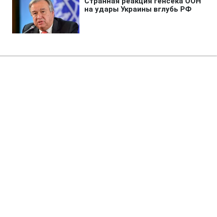
Главная
»
Аналитика
»
Статьи
Ю.Калитвинцев назвав склад на
матч проти збірної Канади
10:53 21.09.2010 Вт
2 мин
RBC.UA
Будь в курсе, а не в шоке! Добавь
содержание своей ленте
вместе с РБК-
Украина в Google
Головний тренер збірної України з