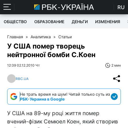
RU
ОБЩЕСТВО
ОБРАЗОВАНИЕ
ДЕНЬГИ
ИЗМЕНЕНИЯ
Главная
»
Аналитика
»
Статьи
У США помер творець
нейтронної бомби С.Коен
12:39 02.12.2010 Чт
2 мин
RBC.UA
Не трать время на шум! Читай только суть из
РБК-Украина в Google
У США на 89-му році життя помер
вчений-фізик Семюел Коен, який створив