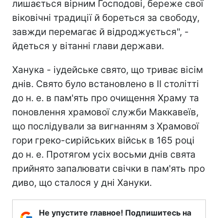
лишається вірним Господові, береже свої
віковічні традиції й бореться за свободу,
завжди перемагає й відроджується", -
йдеться у вітанні глави держави.
Ханука - іудейське свято, що триває вісім
днів. Свято було встановлено в II столітті
до н. е. в пам'ять про очищення Храму та
поновлення храмової служби Маккавеїв,
що послідували за вигнанням з Храмової
гори греко-сирійських військ в 165 році
до н. е. Протягом усіх восьми днів свята
прийнято запалювати свічки в пам'ять про
диво, що сталося у дні Хануки.
Не упустите главное! Подпишитесь на