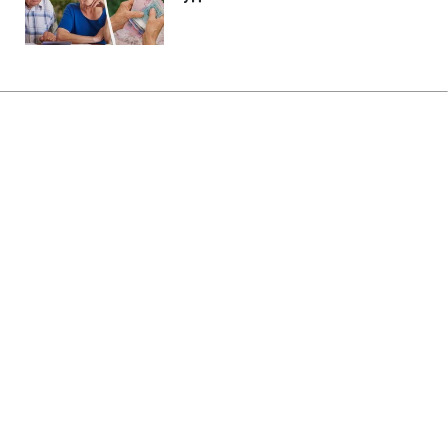
Главная
»
Аналитика
»
Статьи
КСУ визнав неконституційними
низку положень
держбюджету-2010
11:17 02.12.2010 Чт
3 мин
RBC.UA
Не трать время на шум! Читай только суть из
РБК-Украина в Google
Конституційний суд України (КСУ) визнав