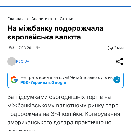
Главная
»
Аналитика
»
Статьи
На міжбанку подорожчала
європейська валюта
15:31 17.03.2011 Чт
2 мин
RBC.UA
Не трать время на шум! Читай только суть из
РБК-Украина в Google
За підсумками сьогоднішніх торгів на
міжбанківському валютному ринку євро
подорожчав на 3-4 копійки. Котирування
американського долара практично не
змінилися.