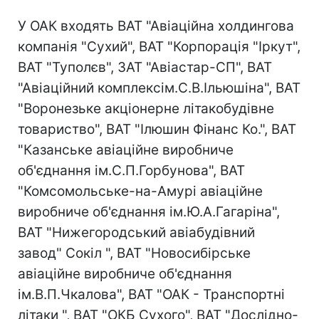
У ОАК входять ВАТ "Авіаційна холдингова
компанія "Сухий", ВАТ "Корпорація "Іркут",
ВАТ "Туполєв", ЗАТ "Авіастар-СП", ВАТ
"Авіаційний комплексім.С.В.Ільюшіна", ВАТ
"Воронезьке акціонерне літакобудівне
товариство", ВАТ "Ілюшин Фінанс Ко.", ВАТ
"Казанське авіаційне виробниче
об'єднання ім.С.П.Горбунова", ВАТ
"Комсомольське-на-Амурі авіаційне
виробниче об'єднання ім.Ю.А.Гагаріна",
ВАТ "Нижегородський авіабудівний
завод" Сокіл ", ВАТ "Новосибірське
авіаційне виробниче об'єднання
ім.В.П.Чкалова", ВАТ "ОАК - Транспортні
літаки ", ВАТ "ОКБ Сухого", ВАТ "Дослідно-