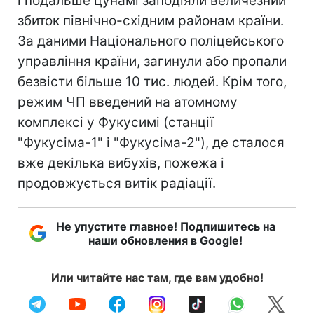
і подальше цунамі заподіяли величезний
збиток північно-східним районам країни.
За даними Національного поліцейського
управління країни, загинули або пропали
безвісти більше 10 тис. людей. Крім того,
режим ЧП введений на атомному
комплексі у Фукусимі (станції
"Фукусіма-1" і "Фукусіма-2"), де сталося
вже декілька вибухів, пожежа і
продовжується витік радіації.
Не упустите главное! Подпишитесь на
наши обновления в Google!
Или читайте нас там, где вам удобно!