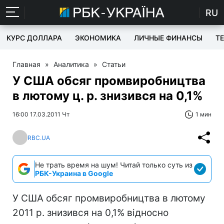
RU
КУРС ДОЛЛАРА
ЭКОНОМИКА
ЛИЧНЫЕ ФИНАНСЫ
T
Главная
»
Аналитика
»
Статьи
У США обсяг промвиробництва
в лютому ц. р. знизився на 0,1%
16:00 17.03.2011 Чт
1 мин
RBC.UA
Не трать время на шум! Читай только суть из
РБК-Украина в Google
У США обсяг промвиробництва в лютому
2011 р. знизився на 0,1% відносно