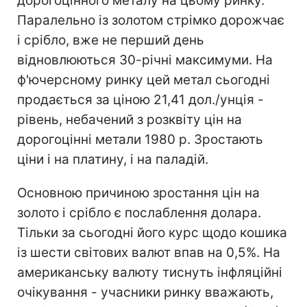
дорогоцінного металу на цьому ринку.
Паралельно із золотом стрімко дорожчає
і срібло, вже не перший день
відновлюються 30-річні максимуми. На
ф'ючерсному ринку цей метал сьогодні
продається за ціною 21,41 дол./унція -
рівень, небачений з розквіту цін на
дорогоцінні метали 1980 р. Зростають
ціни і на платину, і на паладій.
Основною причиною зростання цін на
золото і срібло є послаблення долара.
Тільки за сьогодні його курс щодо кошика
із шести світових валют впав на 0,5%. На
американську валюту тиснуть інфляційні
очікування - учасники ринку вважають,