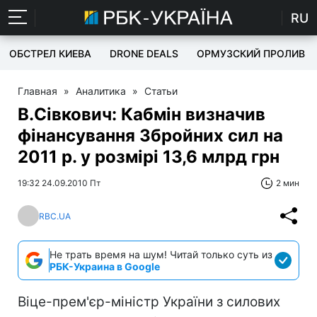
RU
ОБСТРЕЛ КИЕВА
DRONE DEALS
ОРМУЗСКИЙ ПРОЛИВ
Главная
»
Аналитика
»
Статьи
В.Сівкович: Кабмін визначив
фінансування Збройних сил на
2011 р. у розмірі 13,6 млрд грн
19:32 24.09.2010 Пт
2 мин
RBC.UA
Не трать время на шум! Читай только суть из
РБК-Украина в Google
Віце-прем'єр-міністр України з силових