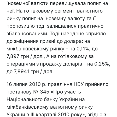
іноземної валюти перевищувала попит на
неї. На готівковому сегменті валютного
ринку попит на іноземну валюту та її
пропозицію тоді залишалися практично
збалансованими. Тоді наведене сприяло
до зміцнення гривні до долара: на
міжбанківському ринку - на 0,11%, до
7,897 грн / дол., А на готівковому за
операціями з продажу доларів - на 0,25%,
до 7,8941 грн / дол.
16 липня 2010 р. правління НБУ прийняло
постанову № 345 «Про участь
Національного банку України на
міжбанківському валютному ринку
України в III кварталі 2010 року», згідно з