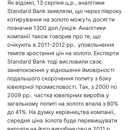
Як відомо, 13 серпня ц.р., аналітики
Standard Bank заявляли, що через півроку
котирування на золото можуть досягти
позначки 1300 дол./унція. Аналітики
компанії також говорив про те, що
очікують в 2011-2012 рр.. уповільнення
темпів зростання цін на золото. Експерти
Standard Bank тоді висловили своє
занепокоєння у відношенні ймовірності
подальшого скорочення попиту з боку
ювелірної промисловості. Так, з 2000 по
2009 рр.. частка ювелірних виробів у
загальному попиті на золото впала з 80%
до 41%. На думку керівництва компанії,
середня ціна золота буде перевищувати
витрати на його виробництво в 2011 р.