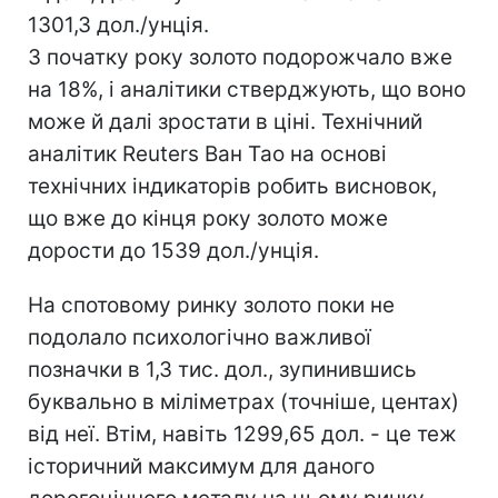
1301,3 дол./унція.
З початку року золото подорожчало вже
на 18%, і аналітики стверджують, що воно
може й далі зростати в ціні. Технічний
аналітик Reuters Ван Тао на основі
технічних індикаторів робить висновок,
що вже до кінця року золото може
дорости до 1539 дол./унція.
На спотовому ринку золото поки не
подолало психологічно важливої
позначки в 1,3 тис. дол., зупинившись
буквально в міліметрах (точніше, центах)
від неї. Втім, навіть 1299,65 дол. - це теж
історичний максимум для даного