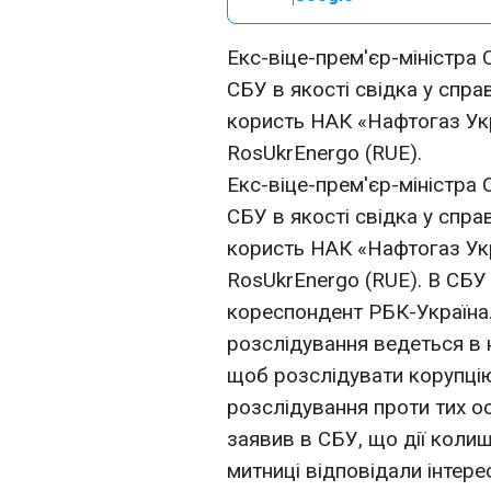
Екс-віце-прем'єр-міністра
СБУ в якості свідка у спра
користь НАК «Нафтогаз Укр
RosUkrEnergo (RUE).
Екс-віце-прем'єр-міністра
СБУ в якості свідка у спра
користь НАК «Нафтогаз Укр
RosUkrEnergo (RUE). В СБУ
кореспондент РБК-Україна.
розслідування ведеться в н
щоб розслідувати корупці
розслідування проти тих осі
заявив в СБУ, що дії коли
митниці відповідали інтере