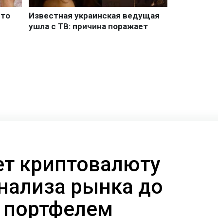
ает криптовалюту
анализа рынка до
 портфелем