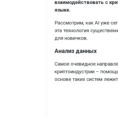
взаимодействовать с кр
языке.
Рассмотрим, как AI уже се
эта технология существен
для новичков.
Анализ данных
Самое очевидное направле
криптоиндустрии – помощь
основе таких систем лежит