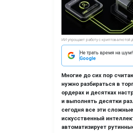
ИИ упрощает работу с криптовалютой 
Не трать время на шум!
Google
Многие до сих пор счит
нужно разбираться в тор
ордерах и десятках наст
и выполнять десятки раз
сегодня все эти сложные
искусственный интеллект
автоматизирует рутинны