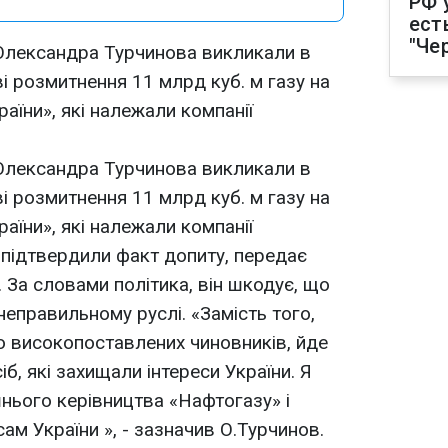
РФ 
ест
"Че
 Олександра Турчинова викликали в
ві розмитнення 11 млрд куб. м газу на
аїни», які належали компанії
 Олександра Турчинова викликали в
ві розмитнення 11 млрд куб. м газу на
аїни», які належали компанії
 підтвердили факт допиту, передає
 За словами політика, він шкодує, що
еправильному руслі. «Замість того,
ю високопоставлених чиновників, йде
б, які захищали інтереси України. Я
шнього керівництва «Нафтогазу» і
сам України », - зазначив О.Турчинов.