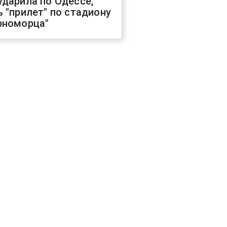
ударила по Одессе,
ь "прилет" по стадиону
рноморца"