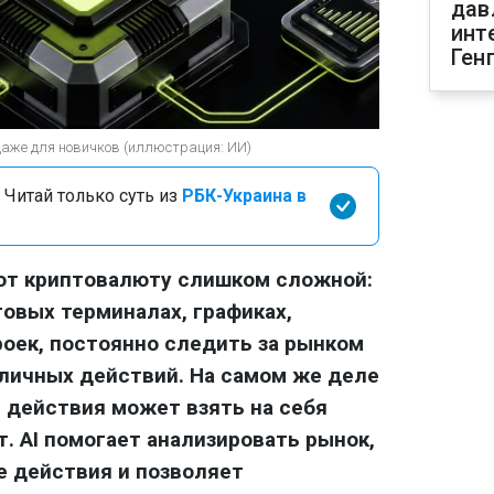
дав
инт
Ген
даже для новичков (иллюстрация: ИИ)
 Читай только суть из
РБК-Украина в
ают криптовалюту слишком сложной:
говых терминалах, графиках,
роек, постоянно следить за рынком
личных действий. На самом же деле
 действия может взять на себя
. AI помогает анализировать рынок,
е действия и позволяет