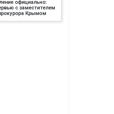
ление официально:
ервью с заместителем
прокурора Крымом