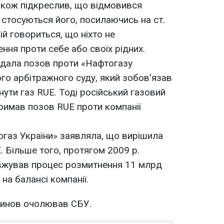
також підкреслив, що відмовився
 стосуються його, посилаючись на ст.
кій говориться, що ніхто не
ння проти себе або своїх рідних.
одала позов проти «Нафтогазу
го арбітражного суду, який зобов'язав
ути газ RUE. Тоді російський газовий
римав позов RUE проти компанії
газ України» заявляла, що вирішила
E. Більше того, протягом 2009 р.
вжував процес розмитнення 11 млрд
 на балансі компанії.
рчинов очолював СБУ.