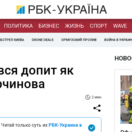
ПОЛИТИКА
БИЗНЕС
ЖИЗНЬ
СПОРТ
WAVE
БСТРЕЛ КИЕВА
DRONE DEALS
ОРМУЗСКИЙ ПРОЛИВ
ВОЙНА В УКРАИ
НОВО
вся допит як
рчинова
2 мин
 Читай только суть из
РБК-Украина в