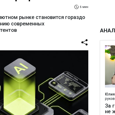
6 мин
лютном рынке становится гораздо
ению современных
стентов
АНАЛ
Юлия
руков
За 
не 