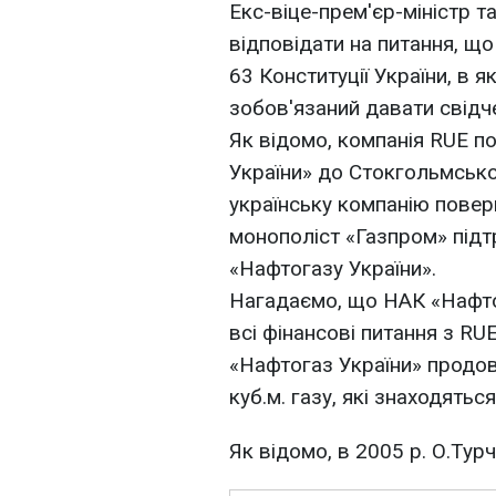
Екс-віце-прем'єр-міністр 
відповідати на питання, що
63 Конституції України, в я
зобов'язаний давати свідче
Як відомо, компанія RUЕ п
України» до Стокгольмсько
українську компанію поверн
монополіст «Газпром» підт
«Нафтогазу України».
Нагадаємо, що НАК «Нафто
всі фінансові питання з RU
«Нафтогаз України» продо
куб.м. газу, які знаходяться
Як відомо, в 2005 р. О.Ту