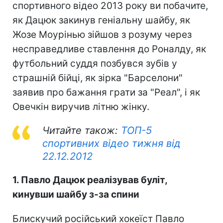
спортивного відео 2013 року ви побачите,
як Дацюк закинув геніальну шайбу, як
Жозе Моурінью зійшов з розуму через
несправедливе ставлення до Роналду, як
футбольний суддя позбувся зубів у
страшній бійці, як зірка "Барселони"
заявив про бажання грати за "Реал", і як
Овечкін виручив літню жінку.
Читайте також:
ТОП-5
спортивних відео тижня від
22.12.2012
1. Павло Дацюк реалізував буліт,
кинувши шайбу з-за спини
Блискучий російський хокеїст Павло