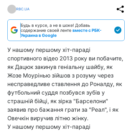
RBC.UA
Будь в курсе, а не в шоке! Добавь
содержание своей ленте
вместе с РБК-
Украина в Google
У нашому першому хіт-параді
спортивного відео 2013 року ви побачите,
як Дацюк закинув геніальну шайбу, як
Жозе Моурінью зійшов з розуму через
несправедливе ставлення до Роналду, як
футбольний суддя позбувся зубів у
страшній бійці, як зірка "Барселони"
заявив про бажання грати за "Реал", і як
Овечкін виручив літню жінку.
У нашому першому хіт-параді