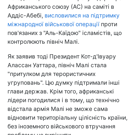
Африканського союзу (АС) на саміті в
Аддіс-Абебі,
висловилися на підтримку
міжнародної військової операції
проти
пов'язаних з "Аль-Каїдою" ісламістів, що
контролюють північ Малі.
Як заявив тоді Президент Кот-д'Івуару
Алассан Уаттара, північ Малі стала
"притулком для терористичних
угруповань". Цю думку підтримали інші
глави держав. Крім того, африканські
лідери погодилися і в тому, що технічно
відстала армія Малі не зможе сама
відновити територіальну цілісність країни,
без іноземного військового втручання