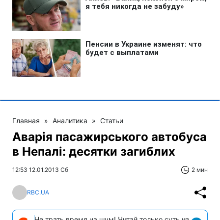
Главная
»
Аналитика
»
Статьи
Аварія пасажирського автобуса
в Непалі: десятки загиблих
12:53 12.01.2013 Сб
2 мин
RBC.UA
Не трать время на шум! Читай только суть из