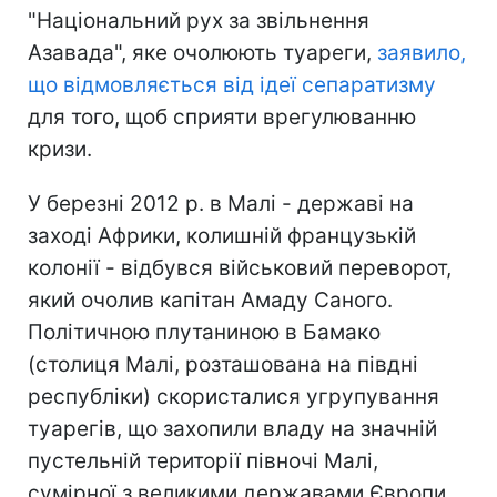
"Національний рух за звільнення
Азавада", яке очолюють туареги,
заявило,
що відмовляється від ідеї сепаратизму
для того, щоб сприяти врегулюванню
кризи.
У березні 2012 р. в Малі - державі на
заході Африки, колишній французькій
колонії - відбувся військовий переворот,
який очолив капітан Амаду Саного.
Політичною плутаниною в Бамако
(столиця Малі, розташована на півдні
республіки) скористалися угрупування
туарегів, що захопили владу на значній
пустельній території півночі Малі,
сумірної з великими державами Європи.