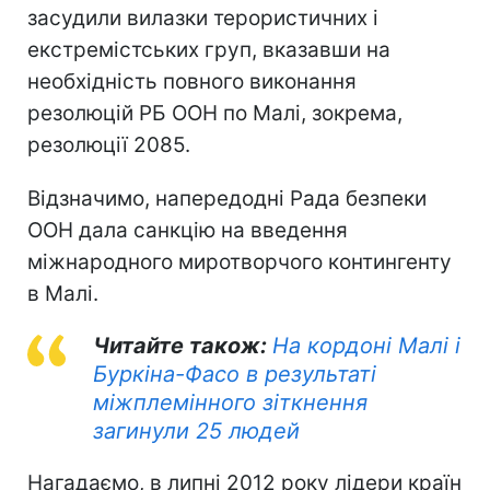
засудили вилазки терористичних і
екстремістських груп, вказавши на
необхідність повного виконання
резолюцій РБ ООН по Малі, зокрема,
резолюції 2085.
Відзначимо, напередодні Рада безпеки
ООН дала санкцію на введення
міжнародного миротворчого контингенту
в Малі.
Читайте також:
На кордоні Малі і
Буркіна-Фасо в результаті
міжплемінного зіткнення
загинули 25 людей
Нагадаємо, в липні 2012 року лідери країн